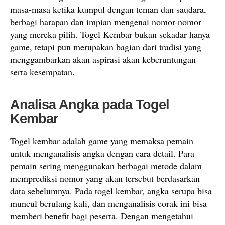
masa-masa ketika kumpul dengan teman dan saudara,
berbagi harapan dan impian mengenai nomor-nomor
yang mereka pilih. Togel Kembar bukan sekadar hanya
game, tetapi pun merupakan bagian dari tradisi yang
menggambarkan akan aspirasi akan keberuntungan
serta kesempatan.
Analisa Angka pada Togel
Kembar
Togel kembar adalah game yang memaksa pemain
untuk menganalisis angka dengan cara detail. Para
pemain sering menggunakan berbagai metode dalam
memprediksi nomor yang akan tersebut berdasarkan
data sebelumnya. Pada togel kembar, angka serupa bisa
muncul berulang kali, dan menganalisis corak ini bisa
memberi benefit bagi peserta. Dengan mengetahui