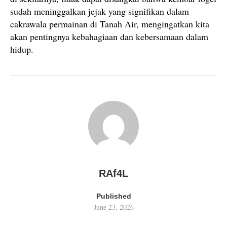
sudah meninggalkan jejak yang signifikan dalam
cakrawala permainan di Tanah Air, mengingatkan kita
akan pentingnya kebahagiaan dan kebersamaan dalam
hidup.
RAf4L
Published
June 23, 2026