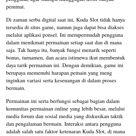
peminat.
Di zaman serba digital saat ini, Kuda Slot tidak hanya
tersedia di situs game, namun juga dapat bisa diakses
melalui aplikasi ponsel. Ini mempermudah pengguna
dalam menikmati permainan setiap saat dan di mana
saja. Tak hanya itu, banyak fungsi menarik seperti
bonus, turnamen, dan acara istimewa ikut membentuk
daya tarik permainan ini. Dengan demikian, game ini
berupaya memenuhi harapan pemain yang meng
inginkan variasi serta kesenangan di dalam proses
bermain.
Permainan ini serta berfungsi sebagai bagian dalam
komunitas permainan online yang lebih besar, melalui
media forum dan sosial media yang diskusikan taktik
dan pengalaman bermain. Interaksi antara pengguna
adalah salah satu faktor ketenaran Kuda Slot, di mana