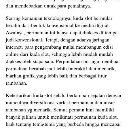
dan mendebarkan untuk para pemainnya.
Seiring kemajuan teknologinya, kuda slot bermulai
beralih dari bentuk konvensional ke media digital.
Awalnya, permainan ini hanya dapat diakses di tempat
judi konvensional. Tetapi, dengan adanya jaringan
internet, para pengembang mulai membangun edisi
online dari kuda slot, sehingga lebih mudah mudah
diakses oleh siapa saja. Perpindahan ini juga membuat
permainan berubah jadi lebih interaktif dan menarik,
biarkan grafik yang lebih baik dan berbagai fitur
tambahan.
Ketertarikan kuda slot selalu bertambah sejalan dengan
munculnya diversifikasi variasi permainan dan unsur
tambahan yg menarik. Semua pemain kini memiliki
banyak pilihan untuk menikmati permainan kuda slot,
baik tentang tema-tema yang berbeda hingga mencapai