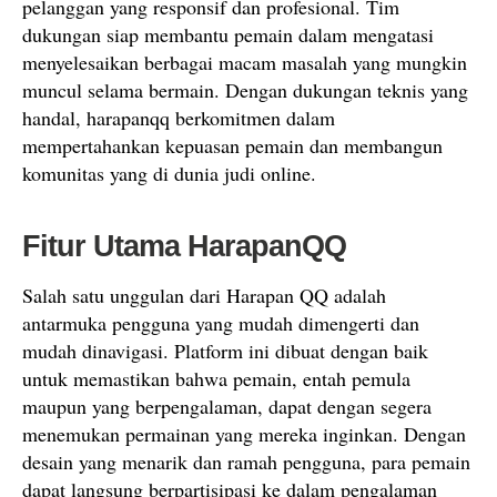
pelanggan yang responsif dan profesional. Tim
dukungan siap membantu pemain dalam mengatasi
menyelesaikan berbagai macam masalah yang mungkin
muncul selama bermain. Dengan dukungan teknis yang
handal, harapanqq berkomitmen dalam
mempertahankan kepuasan pemain dan membangun
komunitas yang di dunia judi online.
Fitur Utama HarapanQQ
Salah satu unggulan dari Harapan QQ adalah
antarmuka pengguna yang mudah dimengerti dan
mudah dinavigasi. Platform ini dibuat dengan baik
untuk memastikan bahwa pemain, entah pemula
maupun yang berpengalaman, dapat dengan segera
menemukan permainan yang mereka inginkan. Dengan
desain yang menarik dan ramah pengguna, para pemain
dapat langsung berpartisipasi ke dalam pengalaman