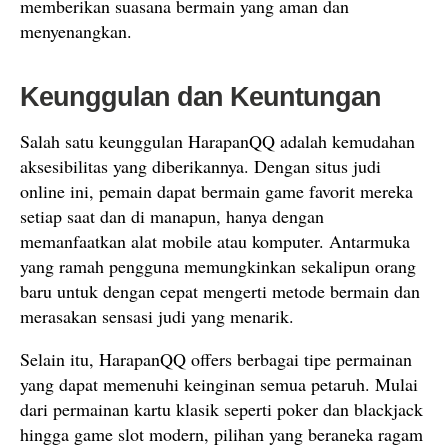
memberikan suasana bermain yang aman dan
menyenangkan.
Keunggulan dan Keuntungan
Salah satu keunggulan HarapanQQ adalah kemudahan
aksesibilitas yang diberikannya. Dengan situs judi
online ini, pemain dapat bermain game favorit mereka
setiap saat dan di manapun, hanya dengan
memanfaatkan alat mobile atau komputer. Antarmuka
yang ramah pengguna memungkinkan sekalipun orang
baru untuk dengan cepat mengerti metode bermain dan
merasakan sensasi judi yang menarik.
Selain itu, HarapanQQ offers berbagai tipe permainan
yang dapat memenuhi keinginan semua petaruh. Mulai
dari permainan kartu klasik seperti poker dan blackjack
hingga game slot modern, pilihan yang beraneka ragam