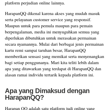
platform perjudian online lainnya.
HarapanQQ dikenal karena akses yang mudah masuk
serta pelayanan customer service yang responsif.
Maupun untuk para pemula maupun para pemain
berpengalaman, media ini menyuguhkan semua yang
diperlukan dibutuhkan untuk merasakan permainan
secara nyamannya. Mulai dari berbagai jenis permainan
kartu remi sampai taruhan besar, HarapanQQ
memberikan sensasi yang memikat serta menyenangkan
bagi setiap penggunanya. Mari kita teliti lebih dalam
apa yang ditawarkan yang terdapat di HarapanQQ dan
alasan ramai individu tertarik kepada platform ini.
Apa yang Dimaksud dengan
HarapanQQ?
Harapan QQ adalah satu platform judi online yang