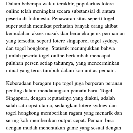
Dalam beberapa waktu terakhir, popularitas lotere
online telah meningkat secara substansial di antara
peserta di Indonesia. Penawaran situs seperti togel
super sudah memikat perhatian banyak orang akibat
kemudahan akses masuk dan beraneka jenis permainan
yang tersedia, seperti lotere singapore, togel sydney,
dan togel hongkong. Statistik menunjukkan bahwa
jumlah peserta togel online bertambah mencapai
puluhan persen setiap tahunnya, yang mencerminkan
minat yang terus tumbuh dalam komunitas pemain.
Keberadaan beragam tipe togel juga berperan peranan
penting dalam mendatangkan pemain baru. Togel
Singapura, dengan reputasinya yang diakui, adalah
salah satu opsi utama, sedangkan lotere sydney dan
togel hongkong memberikan ragam yang menarik dan
sering kali memberikan output cepat. Pemain bisa
dengan mudah menentukan game yang sesuai dengan