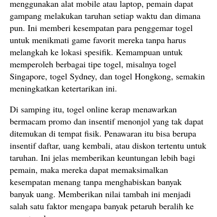
menggunakan alat mobile atau laptop, pemain dapat
gampang melakukan taruhan setiap waktu dan dimana
pun. Ini memberi kesempatan para penggemar togel
untuk menikmati game favorit mereka tanpa harus
melangkah ke lokasi spesifik. Kemampuan untuk
memperoleh berbagai tipe togel, misalnya togel
Singapore, togel Sydney, dan togel Hongkong, semakin
meningkatkan ketertarikan ini.
Di samping itu, togel online kerap menawarkan
bermacam promo dan insentif menonjol yang tak dapat
ditemukan di tempat fisik. Penawaran itu bisa berupa
insentif daftar, uang kembali, atau diskon tertentu untuk
taruhan. Ini jelas memberikan keuntungan lebih bagi
pemain, maka mereka dapat memaksimalkan
kesempatan menang tanpa menghabiskan banyak
banyak uang. Memberikan nilai tambah ini menjadi
salah satu faktor mengapa banyak petaruh beralih ke