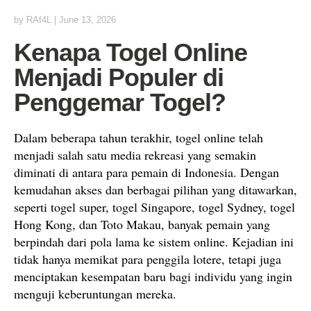
by
RAf4L
|
June 13, 2026
Kenapa Togel Online
Menjadi Populer di
Penggemar Togel?
Dalam beberapa tahun terakhir, togel online telah
menjadi salah satu media rekreasi yang semakin
diminati di antara para pemain di Indonesia. Dengan
kemudahan akses dan berbagai pilihan yang ditawarkan,
seperti togel super, togel Singapore, togel Sydney, togel
Hong Kong, dan Toto Makau, banyak pemain yang
berpindah dari pola lama ke sistem online. Kejadian ini
tidak hanya memikat para penggila lotere, tetapi juga
menciptakan kesempatan baru bagi individu yang ingin
menguji keberuntungan mereka.