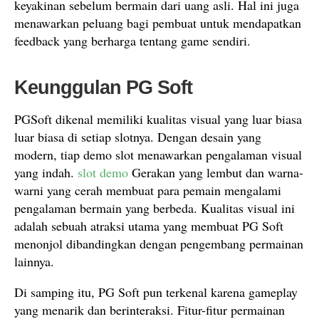
keyakinan sebelum bermain dari uang asli. Hal ini juga
menawarkan peluang bagi pembuat untuk mendapatkan
feedback yang berharga tentang game sendiri.
Keunggulan PG Soft
PGSoft dikenal memiliki kualitas visual yang luar biasa
luar biasa di setiap slotnya. Dengan desain yang
modern, tiap demo slot menawarkan pengalaman visual
yang indah.
slot demo
Gerakan yang lembut dan warna-
warni yang cerah membuat para pemain mengalami
pengalaman bermain yang berbeda. Kualitas visual ini
adalah sebuah atraksi utama yang membuat PG Soft
menonjol dibandingkan dengan pengembang permainan
lainnya.
Di samping itu, PG Soft pun terkenal karena gameplay
yang menarik dan berinteraksi. Fitur-fitur permainan