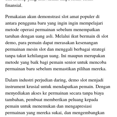
finansial.
Pemakaian akun demonstrasi slot amat populer di
antara pengguna baru yang ingin ingin mempelajari
metode operasi permainan sebelum menempatkan
taruhan dengan uang asli. Melalui ikut bermain di slot
demo, para pemain dapat merasakan kesenangan
permainan mesin slot dan menggali berbagai strategi
tanpa takut kehilangan uang. Ini maupun merupakan
metode yang baik bagi pemain senior untuk mencoba
permainan baru sebelum memastikan pilihan mereka.
Dalam industri perjudian daring, demo slot menjadi
instrument krusial untuk mendapatkan pemain. Dengan
menyediakan akses ke permainan secara tanpa biaya
tambahan, pembuat memberikan peluang kepada
pemain untuk menemukan dan mengapresiasi
permainan yang mereka sukai, dan mengembangkan