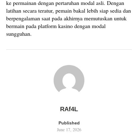
ke permainan dengan pertaruhan modal asli. Dengan
latihan secara teratur, pemain bakal lebih siap sedia dan
berpengalaman saat pada akhirnya memutuskan untuk
bermain pada platform kasino dengan modal
sungguhan.
RAf4L
Published
June 17, 2026