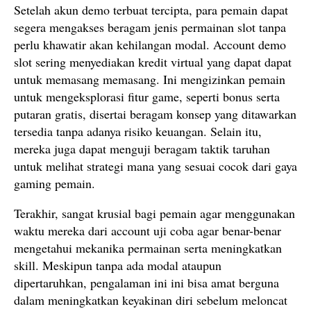
Setelah akun demo terbuat tercipta, para pemain dapat
segera mengakses beragam jenis permainan slot tanpa
perlu khawatir akan kehilangan modal. Account demo
slot sering menyediakan kredit virtual yang dapat dapat
untuk memasang memasang. Ini mengizinkan pemain
untuk mengeksplorasi fitur game, seperti bonus serta
putaran gratis, disertai beragam konsep yang ditawarkan
tersedia tanpa adanya risiko keuangan. Selain itu,
mereka juga dapat menguji beragam taktik taruhan
untuk melihat strategi mana yang sesuai cocok dari gaya
gaming pemain.
Terakhir, sangat krusial bagi pemain agar menggunakan
waktu mereka dari account uji coba agar benar-benar
mengetahui mekanika permainan serta meningkatkan
skill. Meskipun tanpa ada modal ataupun
dipertaruhkan, pengalaman ini ini bisa amat berguna
dalam meningkatkan keyakinan diri sebelum meloncat