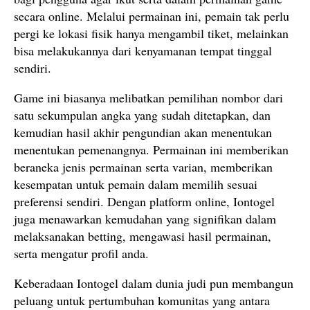
secara online. Melalui permainan ini, pemain tak perlu
pergi ke lokasi fisik hanya mengambil tiket, melainkan
bisa melakukannya dari kenyamanan tempat tinggal
sendiri.
Game ini biasanya melibatkan pemilihan nombor dari
satu sekumpulan angka yang sudah ditetapkan, dan
kemudian hasil akhir pengundian akan menentukan
menentukan pemenangnya. Permainan ini memberikan
beraneka jenis permainan serta varian, memberikan
kesempatan untuk pemain dalam memilih sesuai
preferensi sendiri. Dengan platform online, Iontogel
juga menawarkan kemudahan yang signifikan dalam
melaksanakan betting, mengawasi hasil permainan,
serta mengatur profil anda.
Keberadaan Iontogel dalam dunia judi pun membangun
peluang untuk pertumbuhan komunitas yang antara