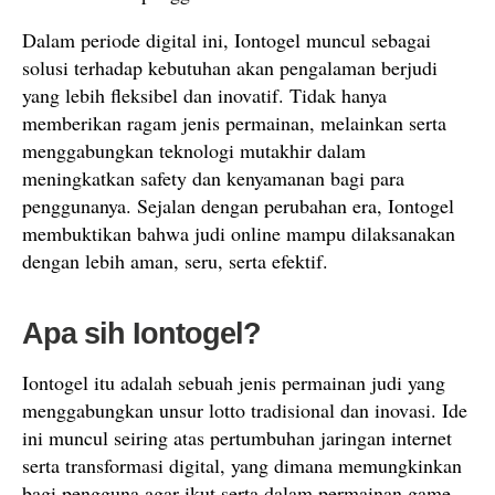
Dalam periode digital ini, Iontogel muncul sebagai
solusi terhadap kebutuhan akan pengalaman berjudi
yang lebih fleksibel dan inovatif. Tidak hanya
memberikan ragam jenis permainan, melainkan serta
menggabungkan teknologi mutakhir dalam
meningkatkan safety dan kenyamanan bagi para
penggunanya. Sejalan dengan perubahan era, Iontogel
membuktikan bahwa judi online mampu dilaksanakan
dengan lebih aman, seru, serta efektif.
Apa sih Iontogel?
Iontogel itu adalah sebuah jenis permainan judi yang
menggabungkan unsur lotto tradisional dan inovasi. Ide
ini muncul seiring atas pertumbuhan jaringan internet
serta transformasi digital, yang dimana memungkinkan
bagi pengguna agar ikut serta dalam permainan game