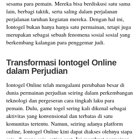
sesama para pemain. Mereka bisa berdiskusi satu sama
lain, berbagi taktik, serta saling dalam perjalanan
perjalanan taruhan kegiatan mereka. Dengan hal ini,
Iontogel bukan hanya hanya satu permainan, tetapi juga
merupakan sebagai sebuah fenomena sosial sosial yang
berkembang kalangan para penggemar judi.
Transformasi Iontogel Online
dalam Perjudian
Iontogel Online telah mengalami perubahan besar di
dunia permainan perjudian seiring dalam perkembangan
teknologi dan pergeseran cara tingkah laku para
pemain. Dulu, game togel sering kali dikenal sebagai
aktivitas yang konvensional dan terbatas di satu
komunitas tertentu. Namun, seiring adanya platform
online, Iontogel Online kini dapat diakses olehnya siapa