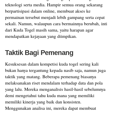
teknologi serta media. Hampir semua orang sekarang
berpartisipasi dalam online, membuat akses ke
permainan tersebut menjadi lebih gampang serta cepat
sekali. Namun, walaupun cara bermainnya berubah, inti
dari Kuda Togel masih sama, yaitu harapan agar
mendapatkan kejayaan yang diimpikan.
Taktik Bagi Pemenang
Kesuksesan dalam kompetisi kuda togel sering kali
bukan hanya tergantung kepada nasib saja, namun juga
taktik yang matang. Beberapa pemenang biasanya
melaksanakan riset mendalam terhadap data dan pola
yang lalu. Mereka menganalisis hasil-hasil sebelumnya
demi mengetahui tahu kuda mana yang memiliki
memiliki kinerja yang baik dan konsisten.
Menggunakan analisa ini, mereka dapat membuat