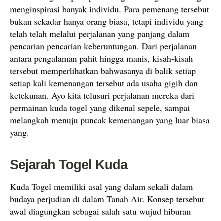
menginspirasi banyak individu. Para pemenang tersebut
bukan sekadar hanya orang biasa, tetapi individu yang
telah telah melalui perjalanan yang panjang dalam
pencarian pencarian keberuntungan. Dari perjalanan
antara pengalaman pahit hingga manis, kisah-kisah
tersebut memperlihatkan bahwasanya di balik setiap
setiap kali kemenangan tersebut ada usaha gigih dan
ketekunan. Ayo kita telusuri perjalanan mereka dari
permainan kuda togel yang dikenal sepele, sampai
melangkah menuju puncak kemenangan yang luar biasa
yang.
Sejarah Togel Kuda
Kuda Togel memiliki asal yang dalam sekali dalam
budaya perjudian di dalam Tanah Air. Konsep tersebut
awal diagungkan sebagai salah satu wujud hiburan