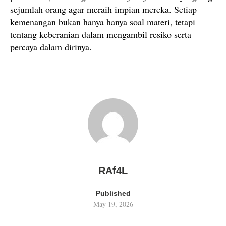
sejumlah orang agar meraih impian mereka. Setiap
kemenangan bukan hanya hanya soal materi, tetapi
tentang keberanian dalam mengambil resiko serta
percaya dalam dirinya.
RAf4L
Published
May 19, 2026