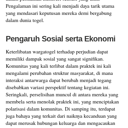
Pengalaman ini sering kali menjadi daya tarik utama
yang mendasari keputusan mereka demi bergabung
dalam dunia togel.
Pengaruh Sosial serta Ekonomi
Keterlibatan wargatogel terhadap perjudian dapat
memiliki dampak sosial yang sangat signifikan.
Komunitas yang kali terlibat dalam praktek ini kali
mengalami perubahan struktur masyarakat, di mana
interaksi antarwarga dapat berubah menjadi tegang
disebabkan variasi perspektif tentang kegiatan ini.
Seringkali, perselisihan muncul di antara mereka yang
membela serta menolak praktek ini, yang menciptakan
polarisasi dalam komunitas. Di samping itu, terdapat
juga bahaya yang terkait dari naiknya kecanduan yang
dapat merusak hubungan keluarga dan mengacaukan