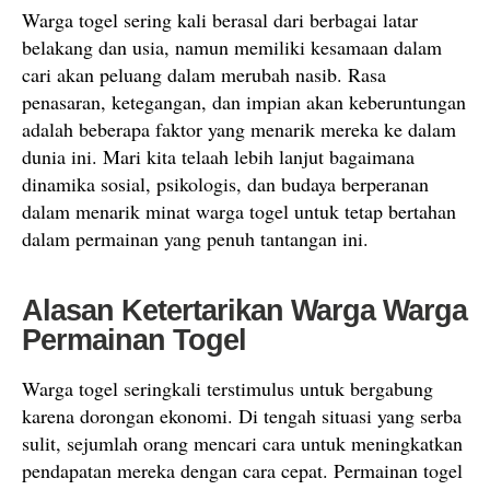
Warga togel sering kali berasal dari berbagai latar
belakang dan usia, namun memiliki kesamaan dalam
cari akan peluang dalam merubah nasib. Rasa
penasaran, ketegangan, dan impian akan keberuntungan
adalah beberapa faktor yang menarik mereka ke dalam
dunia ini. Mari kita telaah lebih lanjut bagaimana
dinamika sosial, psikologis, dan budaya berperanan
dalam menarik minat warga togel untuk tetap bertahan
dalam permainan yang penuh tantangan ini.
Alasan Ketertarikan Warga Warga
Permainan Togel
Warga togel seringkali terstimulus untuk bergabung
karena dorongan ekonomi. Di tengah situasi yang serba
sulit, sejumlah orang mencari cara untuk meningkatkan
pendapatan mereka dengan cara cepat. Permainan togel