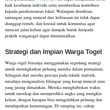
baik kesehatan individu serta memberikan kontribusi
kepada perekonomian lokal. Walaupun demikian,
tantangan yang muncul dari kebiasaan ini tidak dapat
dianggap remeh, dan krusial untuk komunitas agar
mencari jalan keluar agar dampak buruk daripada
praktik wargatogel dapat diminimalkan.
Strategi dan Impian Warga Togel
Warga togel biasanya menggunakan segudang strategi
untuk meningkatkan peluang mereka dalam permainan.
Sebagian dari mereka percaya pada teknik statistik,
misalnya menganalisis bilangan yang kerap muncul atau
yang jarang dimainkan. Mereka menghabiskan waktu
untuk merekap dan memprediksi angka yang mungkin
keluar, dengan harapan bisa mengalahkan peluang dan
mendapatkan kemenangan. Di samping itu, cukup