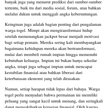
banyak juga yang menurut prediksi dari sumber-sumber
tertentu, baik itu dari media sosial, forum, atau bahkan
melalui dukun untuk menggali angka keberuntungan.
Keinginan juga adalah bagian penting dari pengalaman
warga togel. Mimpi akan mengtransformasi hidup
setelah memenangkan jackpot besar menjadi motivasi
bagi setiap pemain. Mereka sering kali membayangkan
bagaimana kehidupan mereka akan bertransformasi,
mulai dari membeli rumah impian hingga memenuhi
kebutuhan keluarga. Impian ini bukan hanya sekedar
angka, tetapi juga sebagai impian untuk mencapai
kestabilan finansial atau bahkan liberasi dari
keterbatasan ekonomi yang telah dirasakan.
Namun, setiap harapan tidak lepas dari bahaya. Warga
togel perlu menyadari bahwa permainan ini memiliki
peluang yang sangat kecil untuk menang, dan seringkali
dapat mengakibatkan kerugian finansial. Oleh karena