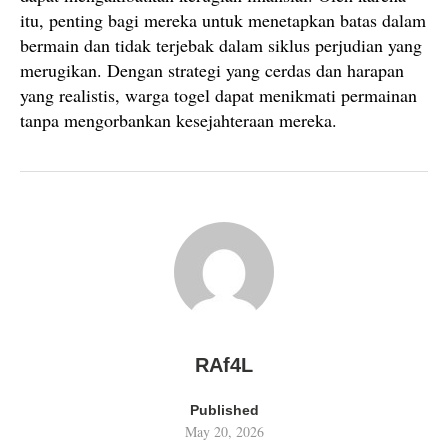
itu, penting bagi mereka untuk menetapkan batas dalam
bermain dan tidak terjebak dalam siklus perjudian yang
merugikan. Dengan strategi yang cerdas dan harapan
yang realistis, warga togel dapat menikmati permainan
tanpa mengorbankan kesejahteraan mereka.
RAf4L
Published
May 20, 2026