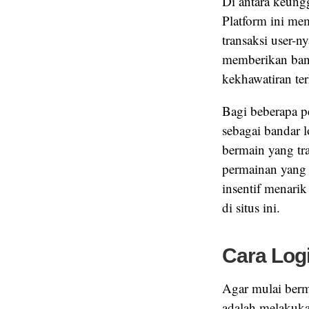
Di antara keungg
Platform ini me
transaksi user-n
memberikan bant
kekhawatiran te
Bagi beberapa pe
sebagai bandar l
bermain yang tr
permainan yang 
insentif menari
di situs ini.
Cara Logi
Agar mulai berm
adalah melakuka