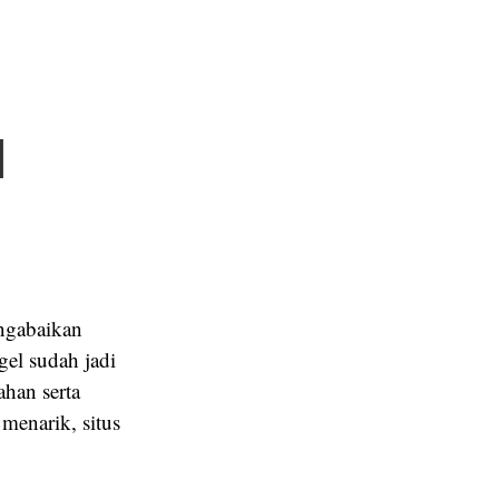
l
engabaikan
gel sudah jadi
han serta
menarik, situs