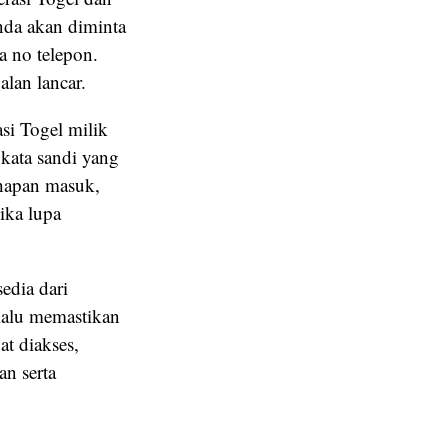
nda akan diminta
a no telepon.
alan lancar.
si Togel milik
kata sandi yang
tahapan masuk,
ika lupa
sedia dari
 lalu memastikan
at diakses,
n serta