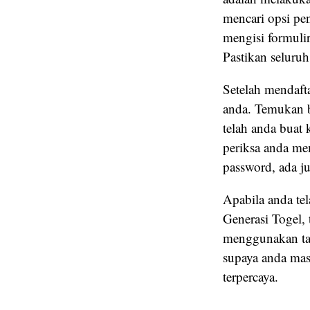
mencari opsi pe
mengisi formulir
Pastikan seluruh
Setelah mendaft
anda. Temukan b
telah anda buat 
periksa anda mem
password, ada ju
Apabila anda tel
Generasi Togel,
menggunakan taut
supaya anda mas
terpercaya.