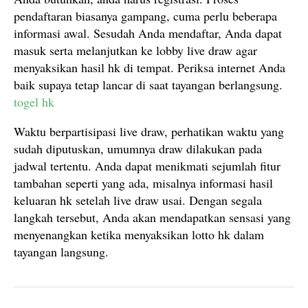
pendaftaran biasanya gampang, cuma perlu beberapa
informasi awal. Sesudah Anda mendaftar, Anda dapat
masuk serta melanjutkan ke lobby live draw agar
menyaksikan hasil hk di tempat. Periksa internet Anda
baik supaya tetap lancar di saat tayangan berlangsung.
togel hk
Waktu berpartisipasi live draw, perhatikan waktu yang
sudah diputuskan, umumnya draw dilakukan pada
jadwal tertentu. Anda dapat menikmati sejumlah fitur
tambahan seperti yang ada, misalnya informasi hasil
keluaran hk setelah live draw usai. Dengan segala
langkah tersebut, Anda akan mendapatkan sensasi yang
menyenangkan ketika menyaksikan lotto hk dalam
tayangan langsung.