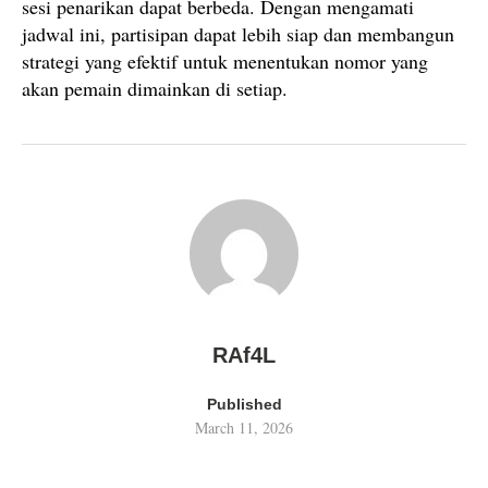
sesi penarikan dapat berbeda. Dengan mengamati
jadwal ini, partisipan dapat lebih siap dan membangun
strategi yang efektif untuk menentukan nomor yang
akan pemain dimainkan di setiap.
RAf4L
Published
March 11, 2026