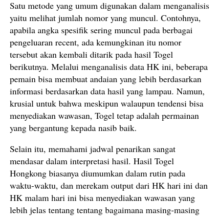
Satu metode yang umum digunakan dalam menganalisis
yaitu melihat jumlah nomor yang muncul. Contohnya,
apabila angka spesifik sering muncul pada berbagai
pengeluaran recent, ada kemungkinan itu nomor
tersebut akan kembali ditarik pada hasil Togel
berikutnya. Melalui menganalisis data HK ini, beberapa
pemain bisa membuat andaian yang lebih berdasarkan
informasi berdasarkan data hasil yang lampau. Namun,
krusial untuk bahwa meskipun walaupun tendensi bisa
menyediakan wawasan, Togel tetap adalah permainan
yang bergantung kepada nasib baik.
Selain itu, memahami jadwal penarikan sangat
mendasar dalam interpretasi hasil. Hasil Togel
Hongkong biasanya diumumkan dalam rutin pada
waktu-waktu, dan merekam output dari HK hari ini dan
HK malam hari ini bisa menyediakan wawasan yang
lebih jelas tentang tentang bagaimana masing-masing