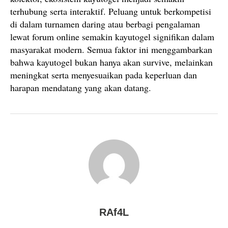
terhubung serta interaktif. Peluang untuk berkompetisi
di dalam turnamen daring atau berbagi pengalaman
lewat forum online semakin kayutogel signifikan dalam
masyarakat modern. Semua faktor ini menggambarkan
bahwa kayutogel bukan hanya akan survive, melainkan
meningkat serta menyesuaikan pada keperluan dan
harapan mendatang yang akan datang.
RAf4L