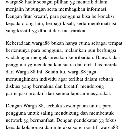
warga88 hadir sebagai pilihan yg menarik dalam
menjalin hubungan serta membagikan informasi.
Dengan fitur kreatif, para pengguna bisa berkoneksi
kepada orang lain, berbagi kisah, serta menikmati isi
yang kreatif yg dibuat dari masyarakat.
Keberadaan warga88 bukan hanya cuma sebagai tempat
bertemunya para pengguna, melainkan pun berfungsi
wadah agar mengekspresikan kepribadian. Banyak dari
pengguna yg mendapatkan suara dan ciri khas mereka
dari Warga 88 ini. Selain itu, warga88 juga
memungkinkan individu agar terlibat dalam sebuah
diskusi yang bermakna dan kreatif, mendorong
partisipasi proaktif dari semua lapisan masyarakat.
Dengan Warga 88, terbuka kesempatan untuk para
pengguna untuk saling mendukung dan membentuk
network yg bermanfaat. Dengan pendekatan yg fokus
kepada kolaborasi dan interaksi yang positif, warga88