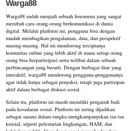
Warga88
Warga88 sudah menjadi sebuah fenomena yang sangat
merubah cara orang-orang berkomunikasi di dunia
digital. Melalui platform ini, pengguna bisa dengan
mudah membagikan pengalaman, data, dan perspektif
masing-masing. Hal ini mendorong terciptanya
komunitas online yang lebih aktif di mana setiap orang
orang bisa berpartisipasi serta terlibat dalam sebuah
perbincangan yang berarti. Dengan berbagai fitur yang
interaktif, warga88 mendorong pengguna-penggunanya
agar tidak hanya sebagai penyaksi, tetapi juga partisipan
aktif dalam berbagai diskusi sosial.
Selain itu, platform ini masih memiliki pengaruh baik
pada kesadaran sosial. Platform ini sering dijadikan
sebagai sarana dalam rangka mengkampanyekan isu-isu
krusial, seperti pelestarian lingkungan, HAM, dan