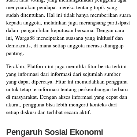
menyuarakan pendapat mereka tentang topik yang
sudah ditentukan. Hal ini tidak hanya memberikan suara
kepada anggota, melainkan juga merangsang partisipasi
dalam pengambilan keputusan bersama. Dengan cara
ini, Warga88 menciptakan suasana yang inklusif dan
demokratis, di mana setiap anggota merasa dianggap
penting.
Terakhir, Platform ini juga memiliki fitur berita terkini
yang informasi dari informasi dari sejumlah sumber
yang dapat dipercaya. Fitur ini memudahkan pengguna
untuk tetap terinformasi tentang perkembangan terbaru
di masyarakat. Dengan akses informasi yang cepat dan
akurat, pengguna bisa lebih mengerti konteks dari
setiap diskusi dan terlibat secara aktif.
Pengaruh Sosial Ekonomi