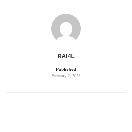
RAf4L
Published
February 2, 2026