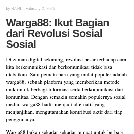
by
RAf4L
|
February 2, 2026
Warga88: Ikut Bagian
dari Revolusi Sosial
Sosial
Di zaman digital sekarang, revolusi besar terhadap cara
kita berkomunikasi dan berkomunikasi tidak bisa
diabaikan. Satu pemain baru yang mulai populer adalah
warga88, sebuah platform yang memberikan metode
unik untuk berbagi informasi serta berkomunikasi dari
komunitas. Dengan semakin semakin populernya sosial
media, warga88 hadir menjadi alternatif yang
menjanjikan, mengutamakan kontribusi aktif dari tiap
penggunanya.
Warga88 bukan sekadar sekadar tempat untuk berbagi