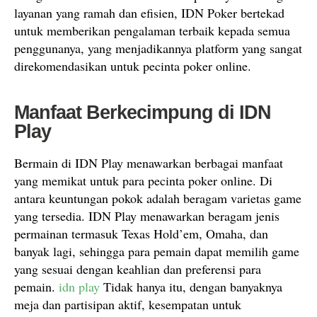
layanan yang ramah dan efisien, IDN Poker bertekad
untuk memberikan pengalaman terbaik kepada semua
penggunanya, yang menjadikannya platform yang sangat
direkomendasikan untuk pecinta poker online.
Manfaat Berkecimpung di IDN
Play
Bermain di IDN Play menawarkan berbagai manfaat
yang memikat untuk para pecinta poker online. Di
antara keuntungan pokok adalah beragam varietas game
yang tersedia. IDN Play menawarkan beragam jenis
permainan termasuk Texas Hold’em, Omaha, dan
banyak lagi, sehingga para pemain dapat memilih game
yang sesuai dengan keahlian dan preferensi para
pemain.
idn play
Tidak hanya itu, dengan banyaknya
meja dan partisipan aktif, kesempatan untuk