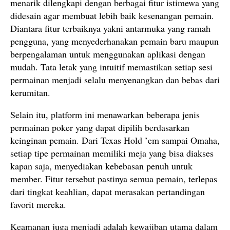
menarik dilengkapi dengan berbagai fitur istimewa yang
didesain agar membuat lebih baik kesenangan pemain.
Diantara fitur terbaiknya yakni antarmuka yang ramah
pengguna, yang menyederhanakan pemain baru maupun
berpengalaman untuk menggunakan aplikasi dengan
mudah. Tata letak yang intuitif memastikan setiap sesi
permainan menjadi selalu menyenangkan dan bebas dari
kerumitan.
Selain itu, platform ini menawarkan beberapa jenis
permainan poker yang dapat dipilih berdasarkan
keinginan pemain. Dari Texas Hold ’em sampai Omaha,
setiap tipe permainan memiliki meja yang bisa diakses
kapan saja, menyediakan kebebasan penuh untuk
member. Fitur tersebut pastinya semua pemain, terlepas
dari tingkat keahlian, dapat merasakan pertandingan
favorit mereka.
Keamanan juga menjadi adalah kewajiban utama dalam