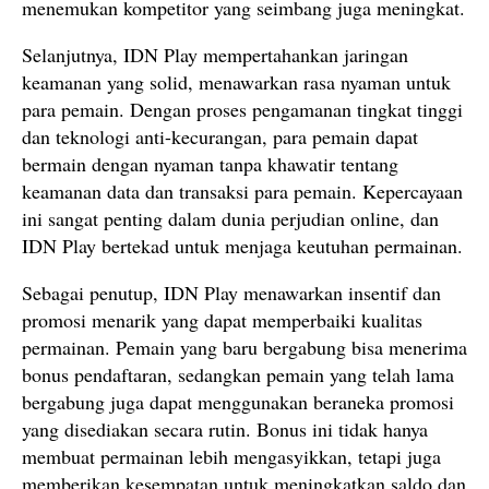
menemukan kompetitor yang seimbang juga meningkat.
Selanjutnya, IDN Play mempertahankan jaringan
keamanan yang solid, menawarkan rasa nyaman untuk
para pemain. Dengan proses pengamanan tingkat tinggi
dan teknologi anti-kecurangan, para pemain dapat
bermain dengan nyaman tanpa khawatir tentang
keamanan data dan transaksi para pemain. Kepercayaan
ini sangat penting dalam dunia perjudian online, dan
IDN Play bertekad untuk menjaga keutuhan permainan.
Sebagai penutup, IDN Play menawarkan insentif dan
promosi menarik yang dapat memperbaiki kualitas
permainan. Pemain yang baru bergabung bisa menerima
bonus pendaftaran, sedangkan pemain yang telah lama
bergabung juga dapat menggunakan beraneka promosi
yang disediakan secara rutin. Bonus ini tidak hanya
membuat permainan lebih mengasyikkan, tetapi juga
memberikan kesempatan untuk meningkatkan saldo dan