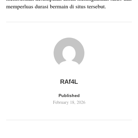
memperluas durasi bermain di situs tersebut.
RAf4L
Published
February 18, 2026