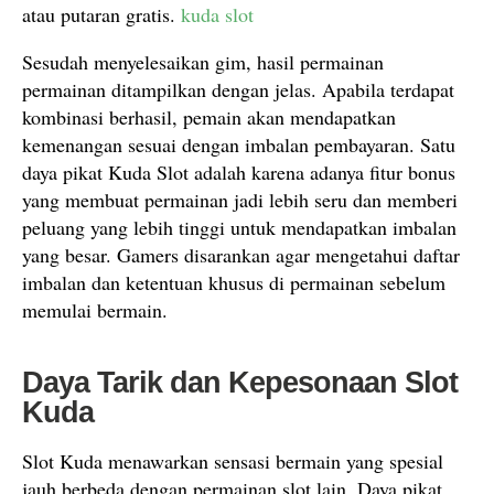
atau putaran gratis.
kuda slot
Sesudah menyelesaikan gim, hasil permainan
permainan ditampilkan dengan jelas. Apabila terdapat
kombinasi berhasil, pemain akan mendapatkan
kemenangan sesuai dengan imbalan pembayaran. Satu
daya pikat Kuda Slot adalah karena adanya fitur bonus
yang membuat permainan jadi lebih seru dan memberi
peluang yang lebih tinggi untuk mendapatkan imbalan
yang besar. Gamers disarankan agar mengetahui daftar
imbalan dan ketentuan khusus di permainan sebelum
memulai bermain.
Daya Tarik dan Kepesonaan Slot
Kuda
Slot Kuda menawarkan sensasi bermain yang spesial
jauh berbeda dengan permainan slot lain. Daya pikat