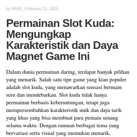
by
RAf4L
|
February 21, 2026
Permainan Slot Kuda:
Mengungkap
Karakteristik dan Daya
Magnet Game Ini
Dalam dunia permainan daring, terdapat banyak pilihan
yang menarik. Salah satu tipe game yang kian populer
adalah slot kuda, yang menawarkan sensasi bermain
seru dan mendebarkan. Slot kuda tidak hanya
permainan berbasis keberuntungan, tetapi juga
mempersembahkan karakteristik unik dan daya tarik
yang khas yang bisa membuat para pemain senang
selama waktu. Dengan ramuan berbagai tema yang
bervariasi serta visual yang memukau menarik,