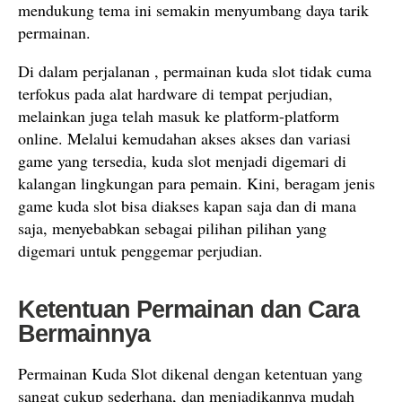
mendukung tema ini semakin menyumbang daya tarik
permainan.
Di dalam perjalanan , permainan kuda slot tidak cuma
terfokus pada alat hardware di tempat perjudian,
melainkan juga telah masuk ke platform-platform
online. Melalui kemudahan akses akses dan variasi
game yang tersedia, kuda slot menjadi digemari di
kalangan lingkungan para pemain. Kini, beragam jenis
game kuda slot bisa diakses kapan saja dan di mana
saja, menyebabkan sebagai pilihan pilihan yang
digemari untuk penggemar perjudian.
Ketentuan Permainan dan Cara
Bermainnya
Permainan Kuda Slot dikenal dengan ketentuan yang
sangat cukup sederhana, dan menjadikannya mudah