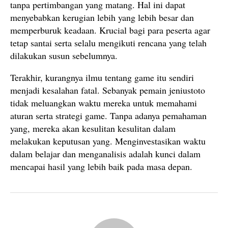
tanpa pertimbangan yang matang. Hal ini dapat
menyebabkan kerugian lebih yang lebih besar dan
memperburuk keadaan. Krucial bagi para peserta agar
tetap santai serta selalu mengikuti rencana yang telah
dilakukan susun sebelumnya.
Terakhir, kurangnya ilmu tentang game itu sendiri
menjadi kesalahan fatal. Sebanyak pemain jeniustoto
tidak meluangkan waktu mereka untuk memahami
aturan serta strategi game. Tanpa adanya pemahaman
yang, mereka akan kesulitan kesulitan dalam
melakukan keputusan yang. Menginvestasikan waktu
dalam belajar dan menganalisis adalah kunci dalam
mencapai hasil yang lebih baik pada masa depan.