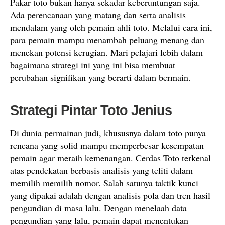
Pakar toto bukan hanya sekadar keberuntungan saja.
Ada perencanaan yang matang dan serta analisis
mendalam yang oleh pemain ahli toto. Melalui cara ini,
para pemain mampu menambah peluang menang dan
menekan potensi kerugian. Mari pelajari lebih dalam
bagaimana strategi ini yang ini bisa membuat
perubahan signifikan yang berarti dalam bermain.
Strategi Pintar Toto Jenius
Di dunia permainan judi, khususnya dalam toto punya
rencana yang solid mampu memperbesar kesempatan
pemain agar meraih kemenangan. Cerdas Toto terkenal
atas pendekatan berbasis analisis yang teliti dalam
memilih memilih nomor. Salah satunya taktik kunci
yang dipakai adalah dengan analisis pola dan tren hasil
pengundian di masa lalu. Dengan menelaah data
pengundian yang lalu, pemain dapat menentukan