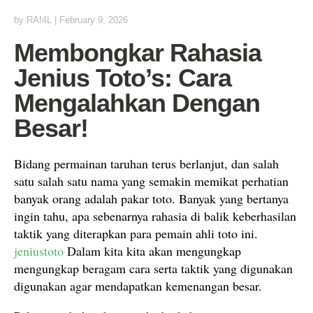
by
RAf4L
|
February 9, 2026
Membongkar Rahasia
Jenius Toto’s: Cara
Mengalahkan Dengan
Besar!
Bidang permainan taruhan terus berlanjut, dan salah
satu salah satu nama yang semakin memikat perhatian
banyak orang adalah pakar toto. Banyak yang bertanya
ingin tahu, apa sebenarnya rahasia di balik keberhasilan
taktik yang diterapkan para pemain ahli toto ini.
jeniustoto
Dalam kita kita akan mengungkap
mengungkap beragam cara serta taktik yang digunakan
digunakan agar mendapatkan kemenangan besar.