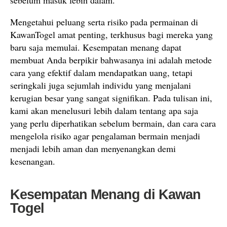
sebelum masuk lebih dalam.
Mengetahui peluang serta risiko pada permainan di
KawanTogel amat penting, terkhusus bagi mereka yang
baru saja memulai. Kesempatan menang dapat
membuat Anda berpikir bahwasanya ini adalah metode
cara yang efektif dalam mendapatkan uang, tetapi
seringkali juga sejumlah individu yang menjalani
kerugian besar yang sangat signifikan. Pada tulisan ini,
kami akan menelusuri lebih dalam tentang apa saja
yang perlu diperhatikan sebelum bermain, dan cara cara
mengelola risiko agar pengalaman bermain menjadi
menjadi lebih aman dan menyenangkan demi
kesenangan.
Kesempatan Menang di Kawan
Togel