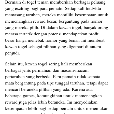
Bermain di togel teman memberikan berbagai peluang
yang exciting bagi para pemain. Setiap kali individu
memasang taruhan, mereka memiliki kesempatan untuk
memenangkan reward besar, bergantung pada nomor
yang mereka pilih. Di dalam kawan togel, banyak orang
merasa tertarik dengan potensi mendapatkan profit
besar hanya menebak nomor yang benar. Ini membuat
kawan togel sebagai pilihan yang digemari di antara
penjudi.
Selain itu, kawan togel sering kali memberikan
berbagai jenis permainan dan macam-macam
pertaruhan yang berbeda. Para pemain tidak semata-
mata bergantung pada tipe tunggal taruhan, tetapi dapat
mencari beraneka pilihan yang ada. Karena ada
beberapa games, kemungkinan untuk memenangkan
reward juga jelas lebih beraneka. Ini menyediakan
kesempatan lebih bagi setiap pemain untuk menemukan