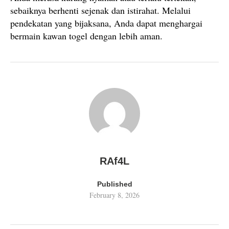
sebaiknya berhenti sejenak dan istirahat. Melalui
pendekatan yang bijaksana, Anda dapat menghargai
bermain kawan togel dengan lebih aman.
RAf4L
Published
February 8, 2026