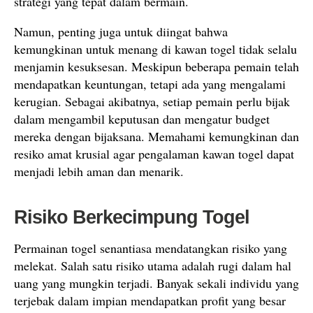
strategi yang tepat dalam bermain.
Namun, penting juga untuk diingat bahwa
kemungkinan untuk menang di kawan togel tidak selalu
menjamin kesuksesan. Meskipun beberapa pemain telah
mendapatkan keuntungan, tetapi ada yang mengalami
kerugian. Sebagai akibatnya, setiap pemain perlu bijak
dalam mengambil keputusan dan mengatur budget
mereka dengan bijaksana. Memahami kemungkinan dan
resiko amat krusial agar pengalaman kawan togel dapat
menjadi lebih aman dan menarik.
Risiko Berkecimpung Togel
Permainan togel senantiasa mendatangkan risiko yang
melekat. Salah satu risiko utama adalah rugi dalam hal
uang yang mungkin terjadi. Banyak sekali individu yang
terjebak dalam impian mendapatkan profit yang besar