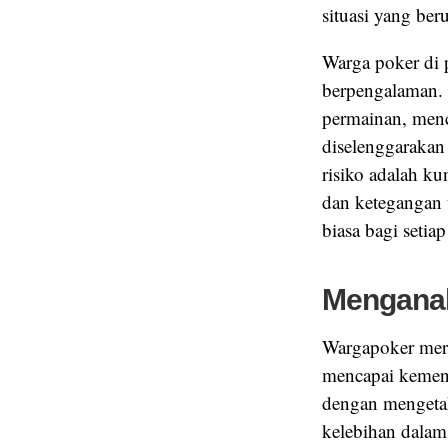
situasi yang be
Warga poker di p
berpengalaman. 
permainan, menc
diselenggarakan
risiko adalah k
dan ketegangan
biasa bagi setiap
Menganal
Wargapoker meru
mencapai kemen
dengan mengetah
kelebihan dalam