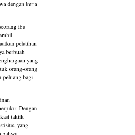
wa dengan kerja
seorang ibu
ambil
atkan pelatihan
ya berbuah
penghargaan yang
tuk orang-orang
n peluang bagi
ainan
berpikir. Dengan
kasi taktik
tisius, yang
ya bahwa