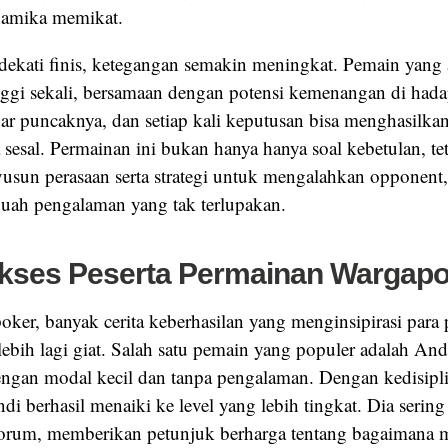
namika memikat.
dekati finis, ketegangan semakin meningkat. Pemain yang
nggi sekali, bersamaan dengan potensi kemenangan di hadap
nar puncaknya, dan setiap kali keputusan bisa menghasilka
a sesal. Permainan ini bukan hanya hanya soal kebetulan, te
sun perasaan serta strategi untuk mengalahkan opponent,
uah pengalaman yang tak terlupakan.
ukses Peserta Permainan Wargap
ker, banyak cerita keberhasilan yang menginsipirasi para 
lebih lagi giat. Salah satu pemain yang populer adalah An
engan modal kecil dan tanpa pengalaman. Dengan kedisipl
i berhasil menaiki ke level yang lebih tingkat. Dia sering
orum, memberikan petunjuk berharga tentang bagaimana 