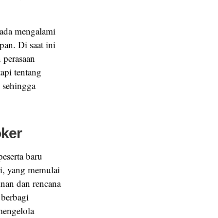
 ada mengalami
an. Di saat ini
n perasaan
tapi tentang
 sehingga
oker
peserta baru
di, yang memulai
inan dan rencana
 berbagi
mengelola