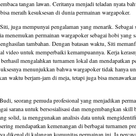
mbaca tangan lawan. Ceritanya menjadi teladan nyata bah
n bisa meraih kesuksesan di dunia permainan wargapoker.
 Siti, juga mempunyai pengalaman yang menarik. Sebagai 
dia menemukan permainan wargapoker sebagai hobi yang s
nghasilan tambahan. Dengan batasan waktu, Siti memanfa
rial video untuk memperbaiki kemampuannya. Kerja kerasn
a berhasil mengalahkan turnamen lokal dan mendapatkan 
 Suksesnya menunjukkan bahwa wargapoker tidak hanya un
an waktu berjam-jam di meja, tetapi juga bisa menawarka
 Budi, seorang pemuda profesional yang menjadikan perm
gai sarana untuk bersosialisasi dan mengembangkan skill 
ang solid, ia menggunakan analisis data untuk mengidentifi
g sering mendapatkan kemenangan di berbagai turnamen pres
 dikenal di kalangan komunitas permainan ini. Ia perca