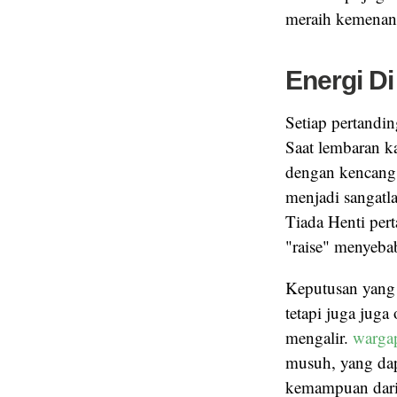
meraih kemenan
Energi Di
Setiap pertandin
Saat lembaran ka
dengan kencang.
menjadi sangatl
Tiada Henti pert
"raise" menyeba
Keputusan yang 
tetapi juga juga
mengalir.
warga
musuh, yang dap
kemampuan dari