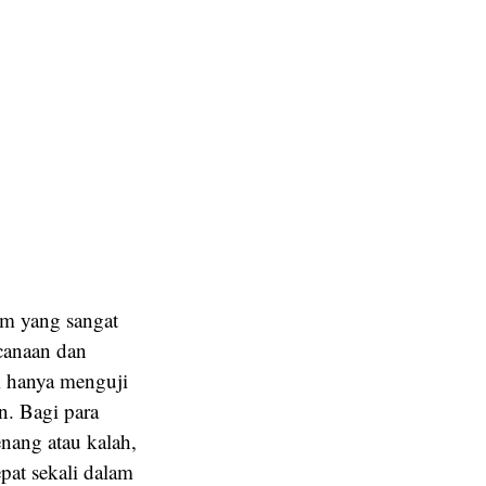
rm yang sangat
canaan dan
k hanya menguji
n. Bagi para
nang atau kalah,
pat sekali dalam