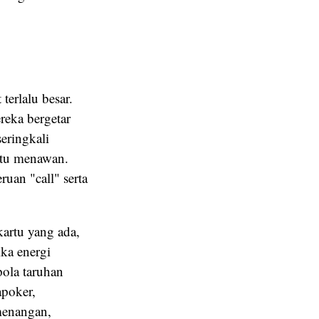
erlalu besar.
reka bergetar
eringkali
itu menawan.
uan "call" serta
artu yang ada,
ika energi
ola taruhan
apoker,
menangan,