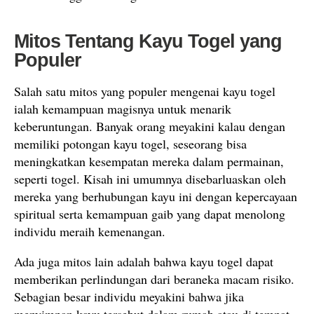
Mitos Tentang Kayu Togel yang
Populer
Salah satu mitos yang populer mengenai kayu togel
ialah kemampuan magisnya untuk menarik
keberuntungan. Banyak orang meyakini kalau dengan
memiliki potongan kayu togel, seseorang bisa
meningkatkan kesempatan mereka dalam permainan,
seperti togel. Kisah ini umumnya disebarluaskan oleh
mereka yang berhubungan kayu ini dengan kepercayaan
spiritual serta kemampuan gaib yang dapat menolong
individu meraih kemenangan.
Ada juga mitos lain adalah bahwa kayu togel dapat
memberikan perlindungan dari beraneka macam risiko.
Sebagian besar individu meyakini bahwa jika