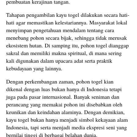
pembuatan kerajinan tangan.
Tahapan pengambilan kayu togel dilakukan secara hati-
hati agar memastikan kelestariannya. Masyarakat lokal
menyimpan pengetahuan mendalam tentang cara
menebang pohon secara bijak, sehingga tidak merusak
ekosistem hutan. Di samping itu, pohon togel dianggap
sakral dan memiliki makna spiritual, di mana sering
kali digunakan dalam upacara adat serta praktik
kebudayaan yang lainnya.
Dengan perkembangan zaman, pohon togel kian
dikenal dengan luas bukan hanya di Indonesia tetapi
juga pada pasar internasional. Banyak seniman dan
perancang yang memakai pohon ini disebabkan oleh
keunikan dan keindahan alaminya. Dengan demikian,
kayu togel bukan hanya menjadi simbol kekayaan alam
Indonesia, tapi serta menjadi media ekspresi seni yang
bernilai tinggi di berbagai belahan dunia.