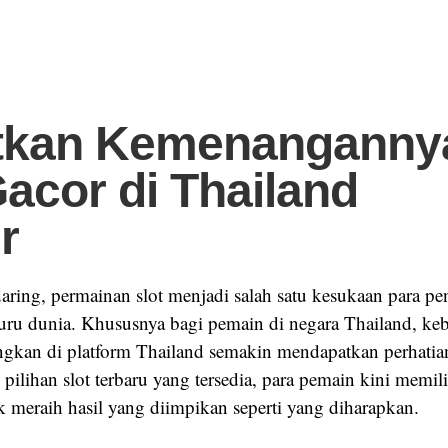
tkan Kemenanganny
Gacor di Thailand
r
aring, permainan slot menjadi salah satu kesukaan para 
juru dunia. Khususnya bagi pemain di negara Thailand, keb
gkan di platform Thailand semakin mendapatkan perhatia
ilihan slot terbaru yang tersedia, para pemain kini memil
k meraih hasil yang diimpikan seperti yang diharapkan.