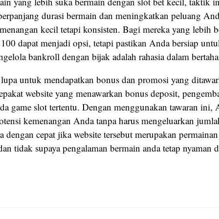
n yang lebih suka bermain dengan slot bet kecil, taktik in
rpanjang durasi bermain dan meningkatkan peluang And
enangan kecil tetapi konsisten. Bagi mereka yang lebih be
n 100 dapat menjadi opsi, tetapi pastikan Anda bersiap unt
ngelola bankroll dengan bijak adalah rahasia dalam bertaha
n lupa untuk mendapatkan bonus dan promosi yang ditawark
rsepakat website yang menawarkan bonus deposit, pengemba
pada game slot tertentu. Dengan menggunakan tawaran ini, 
otensi kemenangan Anda tanpa harus mengeluarkan jumlah
a dengan cepat jika website tersebut merupakan permainan 
 dan tidak supaya pengalaman bermain anda tetap nyaman 