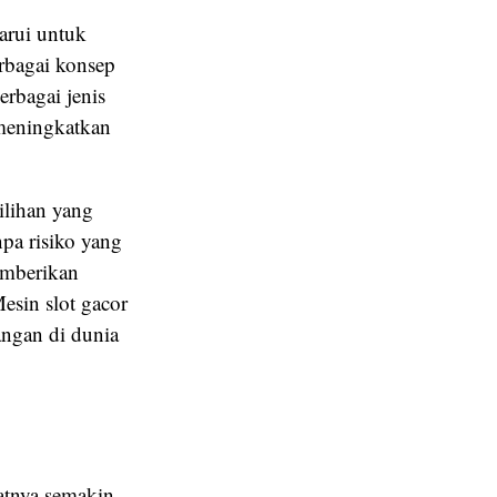
barui untuk
rbagai konsep
rbagai jenis
 meningkatkan
ilihan yang
pa risiko yang
emberikan
esin slot gacor
ngan di dunia
atnya semakin