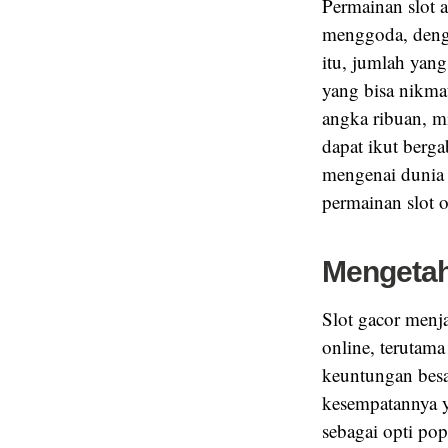
Permainan slot 
menggoda, denga
itu, jumlah yan
yang bisa nikmat
angka ribuan, mi
dapat ikut berga
mengenai dunia
permainan slot o
Mengetah
Slot gacor menja
online, terutam
keuntungan besar
kesempatannya y
sebagai opti popu