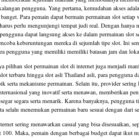
k kalangan pengguna. Yang pertama, kemudahan akses adala
 banget. Para pemain dapat bermain permainan slot setiap w
 harus perlu mengunjungi tempat judi real. Dengan hanya 
pengguna dapat langsung akses ke dalam permainan slot ser
ncoba keberuntungan mereka di sejumlah tipe slot. Ini se
 pengguna yang memiliki memiliki batasan jam dan loka
 pilihan slot permainan slot di internet juga menjadi manfa
lot terbaru hingga slot asli Thailand asli, para pengguna 
pik serta mekanisme permainan. Selain itu, provider serin
internasional yang inovatif serta menawan, memberikan pe
segar segara serta menarik. Karena banyaknya, pengguna ti
rta selalu menemukan permainan baru sesuai dengan dari se
internet sering menawarkan casual yang bisa disesuaikan, sepe
et 100. Maka, pemain dengan berbagai budget dapat ikut ma