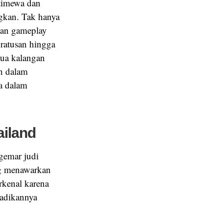
stimewa dan
gkan. Tak hanya
ihan gameplay
 ratusan hingga
mua kalangan
ih dalam
a dalam
ailand
ggemar judi
ng menawarkan
rkenal karena
jadikannya