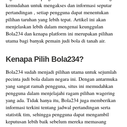
kemudahan untuk mengakses dan informasi seputar
pertandingan , setiap pengguna dapat menentukan
pilihan taruhan yang lebih tepat. Artikel ini akan
menjelaskan lebih dalam mengenai keunggulan
Bola234 dan kenapa platform ini merupakan pilihan
utama bagi banyak pemain judi bola di tanah air.
Kenapa Pilih Bola234?
Bola234 sudah menjadi pilihan utama untuk sejumlah
pecinta judi bola dalam negara ini. Dengan antarmuka
yang sangat ramah pengguna, situs ini memudahkan
pengguna dalam menjelajahi ragam pilihan wagering
yang ada. Tidak hanya itu, Bola234 juga memberikan
informasi terkini tentang jadwal pertandingan serta
statistik tim, sehingga pengguna dapat mengambil
keputusan lebih baik sebelum mereka memasang