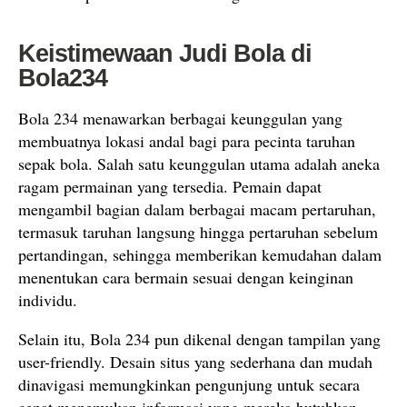
Keistimewaan Judi Bola di
Bola234
Bola 234 menawarkan berbagai keunggulan yang
membuatnya lokasi andal bagi para pecinta taruhan
sepak bola. Salah satu keunggulan utama adalah aneka
ragam permainan yang tersedia. Pemain dapat
mengambil bagian dalam berbagai macam pertaruhan,
termasuk taruhan langsung hingga pertaruhan sebelum
pertandingan, sehingga memberikan kemudahan dalam
menentukan cara bermain sesuai dengan keinginan
individu.
Selain itu, Bola 234 pun dikenal dengan tampilan yang
user-friendly. Desain situs yang sederhana dan mudah
dinavigasi memungkinkan pengunjung untuk secara