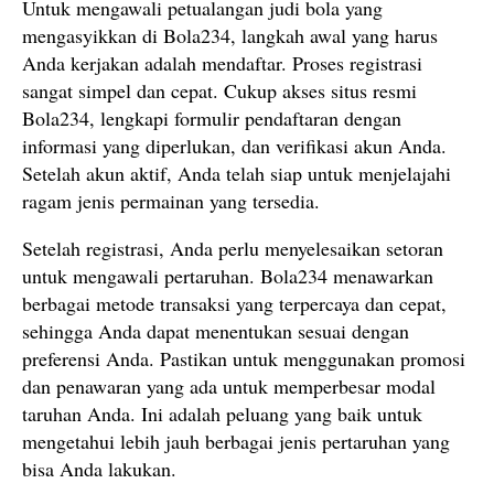
Untuk mengawali petualangan judi bola yang
mengasyikkan di Bola234, langkah awal yang harus
Anda kerjakan adalah mendaftar. Proses registrasi
sangat simpel dan cepat. Cukup akses situs resmi
Bola234, lengkapi formulir pendaftaran dengan
informasi yang diperlukan, dan verifikasi akun Anda.
Setelah akun aktif, Anda telah siap untuk menjelajahi
ragam jenis permainan yang tersedia.
Setelah registrasi, Anda perlu menyelesaikan setoran
untuk mengawali pertaruhan. Bola234 menawarkan
berbagai metode transaksi yang terpercaya dan cepat,
sehingga Anda dapat menentukan sesuai dengan
preferensi Anda. Pastikan untuk menggunakan promosi
dan penawaran yang ada untuk memperbesar modal
taruhan Anda. Ini adalah peluang yang baik untuk
mengetahui lebih jauh berbagai jenis pertaruhan yang
bisa Anda lakukan.