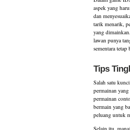
aspek yang haru
dan menyesuaika
tarik menarik, 
yang dimainkan.
lawan punya tan
sementara tetap 
Tips Tin
Salah satu kunc
permainan yang 
permainan conto
bermain yang ba
peluang untuk 
Selain itu, man