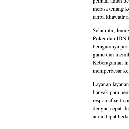
pemain aman de
merasa tenang ke
tanpa khawatir 
Selain itu, Jeni
Poker dan IDN P
beragamnya perm
game dan memilih
Keberagaman ini
memperbesar ke
Layanan layanan
banyak para pe
responsif serta 
dengan cepat. I
anda dapat berk