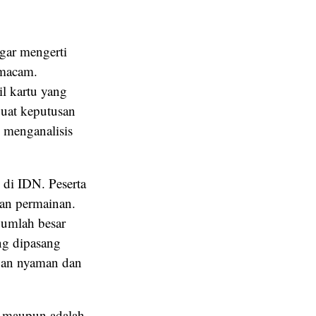
gar mengerti
-macam.
l kartu yang
buat keputusan
n menganalisis
 di IDN. Peserta
ran permainan.
jumlah besar
ng dipasang
gan nyaman dan
n maupun adalah