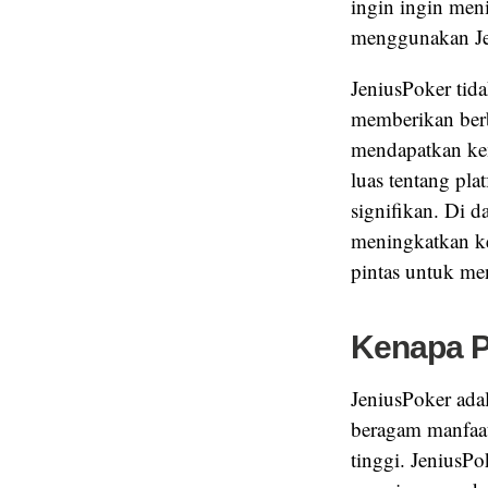
ingin ingin meni
menggunakan Jen
JeniusPoker tid
memberikan ber
mendapatkan kem
luas tentang pl
signifikan. Di 
meningkatkan ke
pintas untuk me
Kenapa P
JeniusPoker ada
beragam manfaat
tinggi. JeniusP