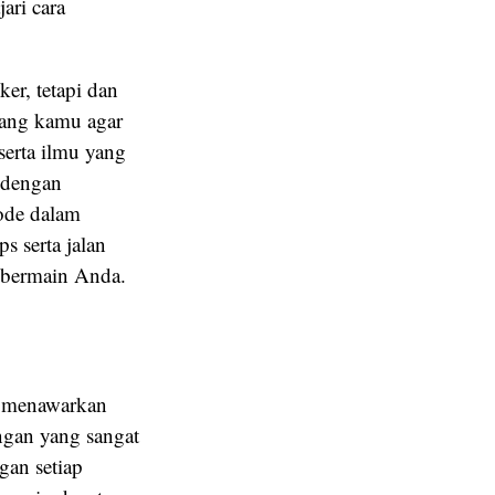
ari cara
er, tetapi dan
uang kamu agar
erta ilmu yang
 dengan
ode dalam
s serta jalan
 bermain Anda.
ab menawarkan
ngan yang sangat
gan setiap