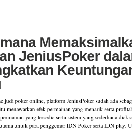
imana Memaksimalk
gan JeniusPoker dal
ngkatkan Keuntunga
u
 judi poker online, platform JeniusPoker sudah ada sebaga
 itu menawarkan efek permainan yang menarik serta profit
permainan yang tersedia serta sistem yang sederhana diaks
 utama untuk para penggemar IDN Poker serta IDN play. 