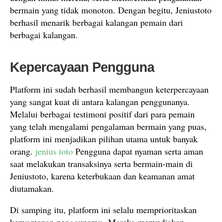
bermain yang tidak monoton. Dengan begitu, Jeniustoto
berhasil menarik berbagai kalangan pemain dari
berbagai kalangan.
Kepercayaan Pengguna
Platform ini sudah berhasil membangun keterpercayaan
yang sangat kuat di antara kalangan penggunanya.
Melalui berbagai testimoni positif dari para pemain
yang telah mengalami pengalaman bermain yang puas,
platform ini menjadikan pilihan utama untuk banyak
orang.
jenius toto
Pengguna dapat nyaman serta aman
saat melakukan transaksinya serta bermain-main di
Jeniustoto, karena keterbukaan dan keamanan amat
diutamakan.
Di samping itu, platform ini selalu memprioritaskan