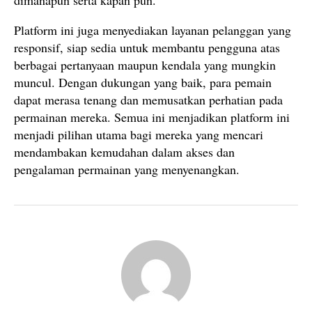
dimanapun serta kapan pun.
Platform ini juga menyediakan layanan pelanggan yang
responsif, siap sedia untuk membantu pengguna atas
berbagai pertanyaan maupun kendala yang mungkin
muncul. Dengan dukungan yang baik, para pemain
dapat merasa tenang dan memusatkan perhatian pada
permainan mereka. Semua ini menjadikan platform ini
menjadi pilihan utama bagi mereka yang mencari
mendambakan kemudahan dalam akses dan
pengalaman permainan yang menyenangkan.