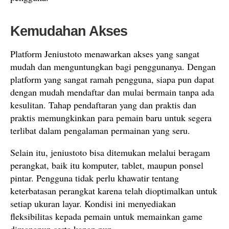
Kemudahan Akses
Platform Jeniustoto menawarkan akses yang sangat
mudah dan menguntungkan bagi penggunanya. Dengan
platform yang sangat ramah pengguna, siapa pun dapat
dengan mudah mendaftar dan mulai bermain tanpa ada
kesulitan. Tahap pendaftaran yang dan praktis dan
praktis memungkinkan para pemain baru untuk segera
terlibat dalam pengalaman permainan yang seru.
Selain itu, jeniustoto bisa ditemukan melalui beragam
perangkat, baik itu komputer, tablet, maupun ponsel
pintar. Pengguna tidak perlu khawatir tentang
keterbatasan perangkat karena telah dioptimalkan untuk
setiap ukuran layar. Kondisi ini menyediakan
fleksibilitas kepada pemain untuk memainkan game