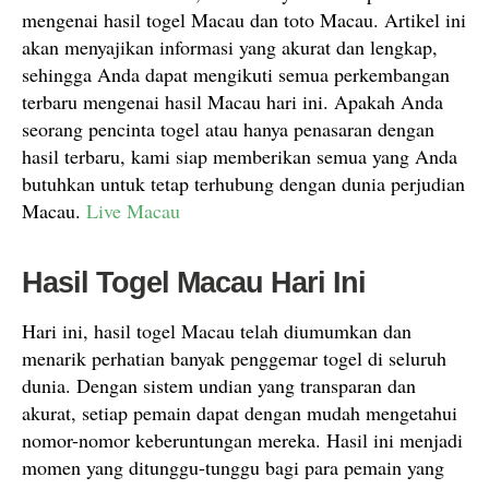
mengenai hasil togel Macau dan toto Macau. Artikel ini
akan menyajikan informasi yang akurat dan lengkap,
sehingga Anda dapat mengikuti semua perkembangan
terbaru mengenai hasil Macau hari ini. Apakah Anda
seorang pencinta togel atau hanya penasaran dengan
hasil terbaru, kami siap memberikan semua yang Anda
butuhkan untuk tetap terhubung dengan dunia perjudian
Macau.
Live Macau
Hasil Togel Macau Hari Ini
Hari ini, hasil togel Macau telah diumumkan dan
menarik perhatian banyak penggemar togel di seluruh
dunia. Dengan sistem undian yang transparan dan
akurat, setiap pemain dapat dengan mudah mengetahui
nomor-nomor keberuntungan mereka. Hasil ini menjadi
momen yang ditunggu-tunggu bagi para pemain yang