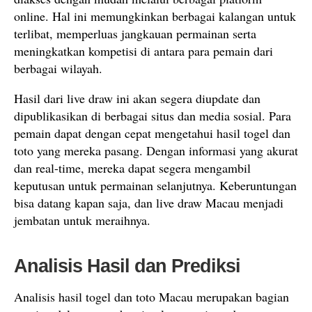
online. Hal ini memungkinkan berbagai kalangan untuk
terlibat, memperluas jangkauan permainan serta
meningkatkan kompetisi di antara para pemain dari
berbagai wilayah.
Hasil dari live draw ini akan segera diupdate dan
dipublikasikan di berbagai situs dan media sosial. Para
pemain dapat dengan cepat mengetahui hasil togel dan
toto yang mereka pasang. Dengan informasi yang akurat
dan real-time, mereka dapat segera mengambil
keputusan untuk permainan selanjutnya. Keberuntungan
bisa datang kapan saja, dan live draw Macau menjadi
jembatan untuk meraihnya.
Analisis Hasil dan Prediksi
Analisis hasil togel dan toto Macau merupakan bagian