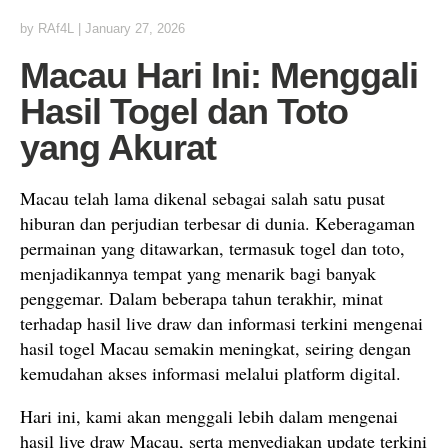
by
RAf4L
|
January 27, 2026
Macau Hari Ini: Menggali
Hasil Togel dan Toto
yang Akurat
Macau telah lama dikenal sebagai salah satu pusat
hiburan dan perjudian terbesar di dunia. Keberagaman
permainan yang ditawarkan, termasuk togel dan toto,
menjadikannya tempat yang menarik bagi banyak
penggemar. Dalam beberapa tahun terakhir, minat
terhadap hasil live draw dan informasi terkini mengenai
hasil togel Macau semakin meningkat, seiring dengan
kemudahan akses informasi melalui platform digital.
Hari ini, kami akan menggali lebih dalam mengenai
hasil live draw Macau, serta menyediakan update terkini