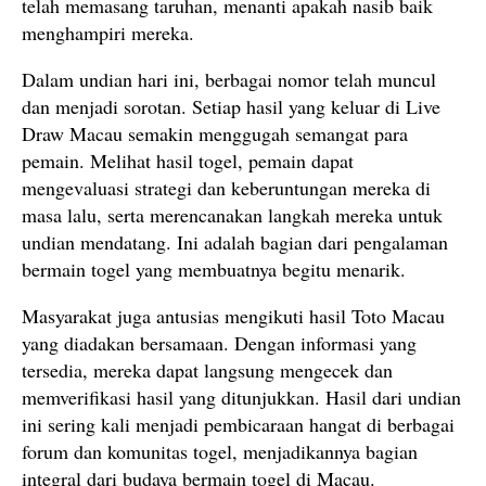
telah memasang taruhan, menanti apakah nasib baik
menghampiri mereka.
Dalam undian hari ini, berbagai nomor telah muncul
dan menjadi sorotan. Setiap hasil yang keluar di Live
Draw Macau semakin menggugah semangat para
pemain. Melihat hasil togel, pemain dapat
mengevaluasi strategi dan keberuntungan mereka di
masa lalu, serta merencanakan langkah mereka untuk
undian mendatang. Ini adalah bagian dari pengalaman
bermain togel yang membuatnya begitu menarik.
Masyarakat juga antusias mengikuti hasil Toto Macau
yang diadakan bersamaan. Dengan informasi yang
tersedia, mereka dapat langsung mengecek dan
memverifikasi hasil yang ditunjukkan. Hasil dari undian
ini sering kali menjadi pembicaraan hangat di berbagai
forum dan komunitas togel, menjadikannya bagian
integral dari budaya bermain togel di Macau.