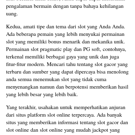
pengalaman bermain dengan tanpa bahaya kehilangan
uang.
Kedua, amati tipe dan tema dari slot yang Anda Anda.
Ada beberapa pemain yang lebih menyukai permainan
slot yang memiliki bonus menarik dan mekanika unik.
Permainan slot pragmatic play dan PG soft, contohnya,
terkenal memiliki berbagai gaya yang unik dan juga
fitur-fitur modern. Mencari tahu tentang slot gacor yang
terbaru dan sumber yang dapat dipercaya bisa menolong
anda semua menemukan slot yang tidak cuma
menyenangkan namun dan berpotensi memberikan hasil
yang lebih besar yang lebih baik.
Yang terakhir, usahakan untuk memperhatikan anjuran
dari situs platform slot online terpercaya. Ada banyak
situs yang memberikan informasi tentang slot gacor dan
slot online dan slot online yang mudah jackpot yang