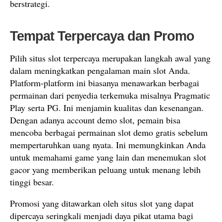
berstrategi.
Tempat Terpercaya dan Promo
Pilih situs slot terpercaya merupakan langkah awal yang
dalam meningkatkan pengalaman main slot Anda.
Platform-platform ini biasanya menawarkan berbagai
permainan dari penyedia terkemuka misalnya Pragmatic
Play serta PG. Ini menjamin kualitas dan kesenangan.
Dengan adanya account demo slot, pemain bisa
mencoba berbagai permainan slot demo gratis sebelum
mempertaruhkan uang nyata. Ini memungkinkan Anda
untuk memahami game yang lain dan menemukan slot
gacor yang memberikan peluang untuk menang lebih
tinggi besar.
Promosi yang ditawarkan oleh situs slot yang dapat
dipercaya seringkali menjadi daya pikat utama bagi