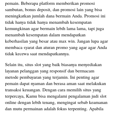
pemain. Beberapa platform memberikan promosi
sambutan, bonus deposit, dan promosi lain yang bisa
meningkatkan jumlah dana bermain Anda. Promosi ini
tidak hanya tidak hanya menambah kesempatan
kemungkinan agar bermain lebih lama lama, tapi juga
menambah kesempatan dalam mendapatkan
keberhasilan yang besar atau max win. Jangan lupa agar
membaca syarat dan aturan promo yang agar agar Anda
tidak kecewa saat mendapatkannya.
Selain itu, situs slot yang baik biasanya menyediakan
layanan pelanggan yang responsif dan bermacam
metode pembayaran yang terjamin. Ini penting agar
pemain dapat nyaman dan berasa aman saat melakukan
transaksi keuangan. Dengan cara memilih situs yang
terpercaya, Kamu bisa mengalami pengalaman judi slot
online dengan lebih tenang, mengingat sebab keamanan
dan mutu permainan adalah fokus terpenting. Apabila