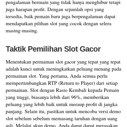
pengalaman bermain yang tidak hanya menghibur tetapi
juga harapan profit. Dengan sejumlah opsi yang
tersedia, baik pemain baru juga berpengalaman dapat
mendapatkan pilihan slot yang cocok dengan selera
masing-masing.
Taktik Pemilihan Slot Gacor
Menentukan permainan slot gacor yang tepat yang tepat
adalah kunci untuk meningkatkan peluang menang pada
permainan slot. Yang pertama, Anda semua perlu
mempertimbangkan RTP (Return to Player) dari setiap
permainan. Slot dengan Rasio Kembali kepada Pemain
yang tinggi, biasanya lebih dari 96%, memberikan
peluang yang lebih baik untuk meraup profit di jangka
panjang. Selain itu, pastikan untuk mencoba versi demo
slot sebelum sebelum memasang taruhan dengan uang
asli. Melalui akun demo, Anda dapat dapat merasakan