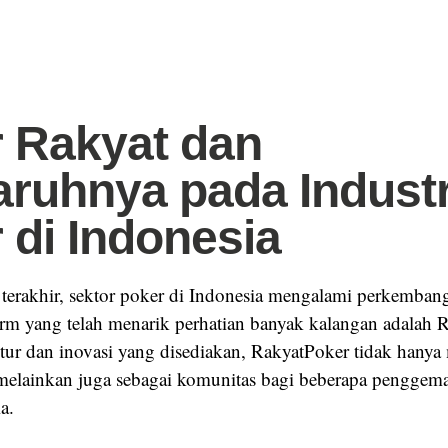
 Rakyat dan
ruhnya pada Industr
 di Indonesia
terakhir, sektor poker di Indonesia mengalami perkembang
form yang telah menarik perhatian banyak kalangan adalah 
itur dan inovasi yang disediakan, RakyatPoker tidak hanya
melainkan juga sebagai komunitas bagi beberapa penggema
a.