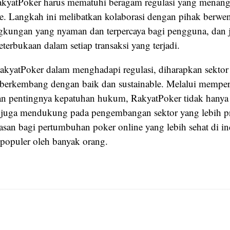
akyatPoker harus mematuhi beragam regulasi yang menang
e. Langkah ini melibatkan kolaborasi dengan pihak berwe
gkungan yang nyaman dan terpercaya bagi pengguna, dan 
erbukaan dalam setiap transaksi yang terjadi.
kyatPoker dalam menghadapi regulasi, diharapkan sektor
 berkembang dengan baik dan sustainable. Melalui mempe
n pentingnya kepatuhan hukum, RakyatPoker tidak hanya
 juga mendukung pada pengembangan sektor yang lebih pr
asan bagi pertumbuhan poker online yang lebih sehat di in
populer oleh banyak orang.