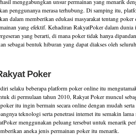
hasil menggabungkan unsur permainan yang menarik denga
an penggunanya merasa terhubung. Di samping itu, platfo
fikan dalam memberikan edukasi masyarakat tentang poker
rmainan yang efektif. Kehadiran RakyatPoker dalam dunia 
geseran yang berarti, di mana poker tidak hanya dipanda
an sebagai bentuk hiburan yang dapat diakses oleh seluruh
Rakyat Poker
diri selaku beberapa platform poker online itu mengutama
ntuk di permulaan tahun 2010, Rakyat Poker muncul sebag
poker itu ingin bermain secara online dengan mudah serta
gnya teknologi serta penetrasi internet itu semakin lama
atPoker menggunakan peluang tersebut untuk menarik per
mberikan aneka jenis permainan poker itu menarik.