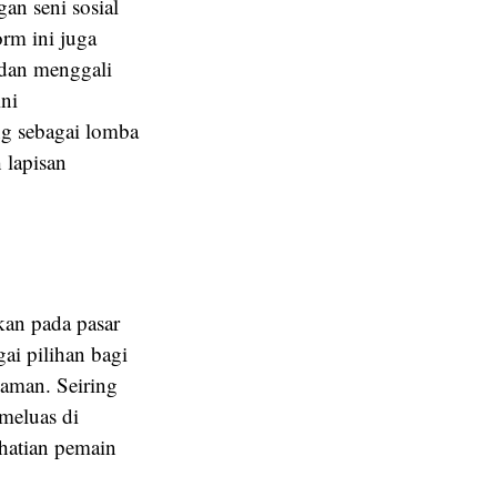
n seni sosial
rm ini juga
 dan menggali
ini
ng sebagai lomba
 lapisan
kan pada pasar
ai pilihan bagi
 aman. Seiring
 meluas di
hatian pemain