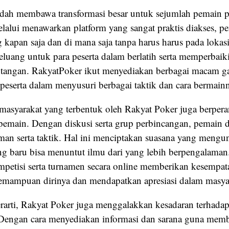
dah membawa transformasi besar untuk sejumlah pemain 
elalui menawarkan platform yang sangat praktis diakses, p
 kapan saja dan di mana saja tanpa harus harus pada lokasi 
luang untuk para peserta dalam berlatih serta memperbaik
ntangan. RakyatPoker ikut menyediakan berbagai macam g
serta dalam menyusuri berbagai taktik dan cara bermainn
 masyarakat yang terbentuk oleh Rakyat Poker juga berpera
main. Dengan diskusi serta grup perbincangan, pemain d
man serta taktik. Hal ini menciptakan suasana yang mengu
ng baru bisa menuntut ilmu dari yang lebih berpengalaman
mpetisi serta turnamen secara online memberikan kesempat
emampuan dirinya dan mendapatkan apresiasi dalam masya
rarti, Rakyat Poker juga menggalakkan kesadaran terhada
Dengan cara menyediakan informasi dan sarana guna memb