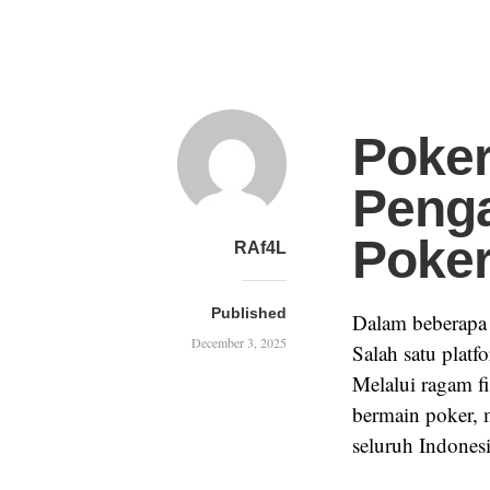
Poker
Penga
Poker
RAf4L
Published
Dalam beberapa 
December 3, 2025
Salah satu plat
Melalui ragam f
bermain poker, 
seluruh Indonesi