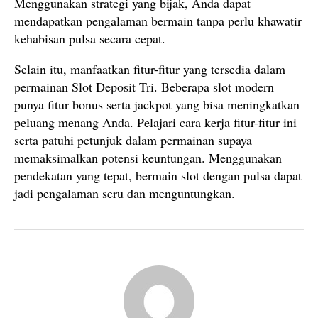
Menggunakan strategi yang bijak, Anda dapat
mendapatkan pengalaman bermain tanpa perlu khawatir
kehabisan pulsa secara cepat.
Selain itu, manfaatkan fitur-fitur yang tersedia dalam
permainan Slot Deposit Tri. Beberapa slot modern
punya fitur bonus serta jackpot yang bisa meningkatkan
peluang menang Anda. Pelajari cara kerja fitur-fitur ini
serta patuhi petunjuk dalam permainan supaya
memaksimalkan potensi keuntungan. Menggunakan
pendekatan yang tepat, bermain slot dengan pulsa dapat
jadi pengalaman seru dan menguntungkan.