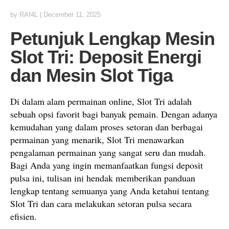
by
RAf4L
|
December 11, 2025
Petunjuk Lengkap Mesin
Slot Tri: Deposit Energi
dan Mesin Slot Tiga
Di dalam alam permainan online, Slot Tri adalah
sebuah opsi favorit bagi banyak pemain. Dengan adanya
kemudahan yang dalam proses setoran dan berbagai
permainan yang menarik, Slot Tri menawarkan
pengalaman permainan yang sangat seru dan mudah.
Bagi Anda yang ingin memanfaatkan fungsi deposit
pulsa ini, tulisan ini hendak memberikan panduan
lengkap tentang semuanya yang Anda ketahui tentang
Slot Tri dan cara melakukan setoran pulsa secara
efisien.