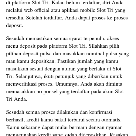
di platform Slot Tri. Kalau belum terdaftar, diri Anda
melalui web official atau aplikasi mobile Slot Tri yang
tersedia. Setelah terdaftar, Anda dapat proses ke proses
deposit.
Sesudah memastikan semua syarat terpenuhi, akses
menu deposit pada platform Slot Tri. Silahkan pilih
pilihan deposit pulsa dan masukkan nominal pulsa yang
mau kamu depositkan. Pastikan jumlah yang kamu
masukkan sesuai dengan aturan yang berlaku di Slot
Tri. Selanjutnya, ikuti petunjuk yang diberikan untuk
memverifikasi proses. Umumnya, Anda akan diminta
memasukkan no ponsel yang terdaftar pada akun Slot
Tri Anda.
Sesudah semua proses dilakukan dan konfirmasi
berhasil, kredit kamu bakal terbarui secara otomatis.
Kamu sekarang dapat mulai bermain dengan nyaman
menggunakan kredit yang sudah didepositkan. Rasakan