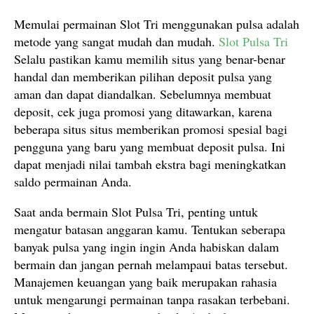
Memulai permainan Slot Tri menggunakan pulsa adalah
metode yang sangat mudah dan mudah.
Slot Pulsa Tri
Selalu pastikan kamu memilih situs yang benar-benar
handal dan memberikan pilihan deposit pulsa yang
aman dan dapat diandalkan. Sebelumnya membuat
deposit, cek juga promosi yang ditawarkan, karena
beberapa situs situs memberikan promosi spesial bagi
pengguna yang baru yang membuat deposit pulsa. Ini
dapat menjadi nilai tambah ekstra bagi meningkatkan
saldo permainan Anda.
Saat anda bermain Slot Pulsa Tri, penting untuk
mengatur batasan anggaran kamu. Tentukan seberapa
banyak pulsa yang ingin ingin Anda habiskan dalam
bermain dan jangan pernah melampaui batas tersebut.
Manajemen keuangan yang baik merupakan rahasia
untuk mengarungi permainan tanpa rasakan terbebani.