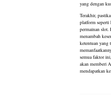
yang dengan kum
Terakhir, pasti
platform sepert
permainan slot.
menambah kese
ketentuan yang 
memanfaatkann
semua faktor in
akan memberi An
mendapatkan ke