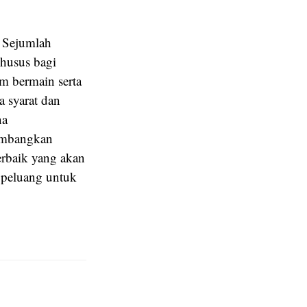
. Sejumlah
khusus bagi
m bermain serta
a syarat dan
na
imbangkan
erbaik yang akan
 peluang untuk