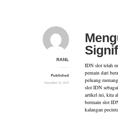
Meng
Signi
RAf4L
IDN slot telah 
pemain dari ber
Published
peluang menang 
December 18, 2025
slot IDN sebaga
artikel ini, ki
bermain slot ID
kalangan pecinta