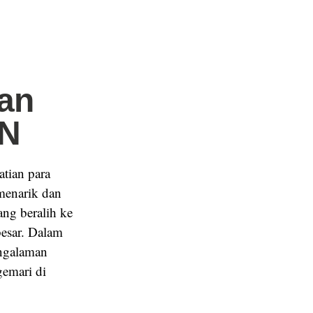
an
DN
atian para
menarik dan
ng beralih ke
besar. Dalam
engalaman
gemari di