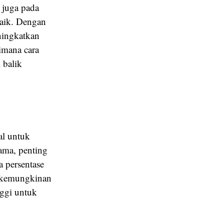
 juga pada
baik. Dengan
eningkatkan
imana cara
 balik
al untuk
ama, penting
 persentase
r kemungkinan
ggi untuk