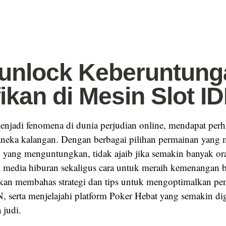
unlock Keberuntung
fikan di Mesin Slot I
menjadi fenomena di dunia perjudian online, mendapat perh
aneka kalangan. Dengan berbagai pilihan permainan yang 
yang menguntungkan, tidak ajaib jika semakin banyak ora
i media hiburan sekaligus cara untuk meraih kemenangan 
ta akan membahas strategi dan tips untuk mengoptimalkan p
N, serta menjelajahi platform Poker Hebat yang semakin di
 judi.