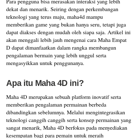
Para pengguna bisa merasakan interaksi yang lebih
dekat dan menarik. Seiring dengan perkembangan
teknologi yang terus maju, maha4d mampu
memberikan game yang bukan hanya seru, tetapi juga
dapat diakses dengan mudah oleh siapa saja. Artikel ini
akan menggali lebih jauh mengenai cara Maha Empat
D dapat dimanfaatkan dalam rangka membangun
pengalaman bermain yang lebih unggul serta
mengasyikkan untuk penggunanya.
Apa itu Maha 4D ini?
Maha 4D merupakan sebuah platform inovatif serta
memberikan pengalaman permainan berbeda
dibandingkan sebelumnya. Melalui mengintegrasikan
teknologi canggih canggih serta konsep permainan yang
sangat menarik, Maha 4D berfokus pada menyediakan
kesempatan bagi para pemain untuk meraih