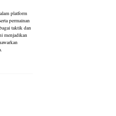
Dalam platform
 serta permainan
agai taktik dan
ini menjadikan
enawarkan
a.