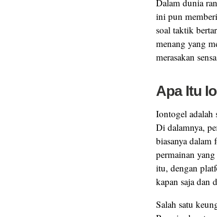
Dalam dunia ran
ini pun memberi
soal taktik berta
menang yang men
merasakan sensas
Apa Itu I
Iontogel adalah 
Di dalamnya, pe
biasanya dalam f
permainan yang
itu, dengan pla
kapan saja dan d
Salah satu keun