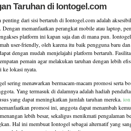
an Taruhan di Iontogel.com
penting dari sisi bertaruh di Iontogel.com adalah aksesib
. Dengan memanfaatkan perangkat mobile atau laptop, pe
ngakses platform ini kapan saja dan di mana pun. Iontog
amah user-friendly, oleh karena itu baik pengguna baru da
pat dengan mudah menjelajahi platform bertaruh. Fasilitas
mpatan pemain agar melakukan taruhan dengan lebih efis
i ke lokasi nyata.
togel sering menawarkan bermacam-macam promosi serta b
nggota. Yang termasuk di dalamnya adalah hadiah pendafta
usus yang dapat meningkatkan jumlah taruhan mereka.
ion
emanfaatkan promosi ini, anggota dapat menambah kemu
menangan lebih besar, sekaligus menikmati pengalaman be
kan. Hal ini membuat Iontogel sebagai alternatif yang san