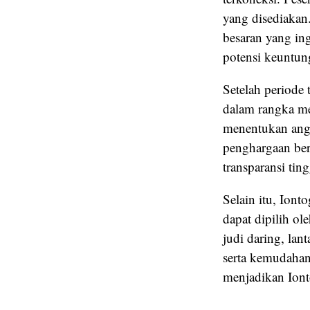
yang disediakan
besaran yang in
potensi keuntun
Setelah periode
dalam rangka me
menentukan angk
penghargaan berd
transparansi tin
Selain itu, Iont
dapat dipilih o
judi daring, lan
serta kemudahan
menjadikan Iont