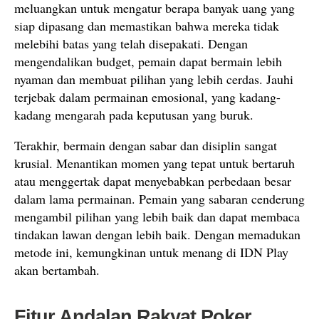
meluangkan untuk mengatur berapa banyak uang yang
siap dipasang dan memastikan bahwa mereka tidak
melebihi batas yang telah disepakati. Dengan
mengendalikan budget, pemain dapat bermain lebih
nyaman dan membuat pilihan yang lebih cerdas. Jauhi
terjebak dalam permainan emosional, yang kadang-
kadang mengarah pada keputusan yang buruk.
Terakhir, bermain dengan sabar dan disiplin sangat
krusial. Menantikan momen yang tepat untuk bertaruh
atau menggertak dapat menyebabkan perbedaan besar
dalam lama permainan. Pemain yang sabaran cenderung
mengambil pilihan yang lebih baik dan dapat membaca
tindakan lawan dengan lebih baik. Dengan memadukan
metode ini, kemungkinan untuk menang di IDN Play
akan bertambah.
Fitur Andalan Rakyat Poker