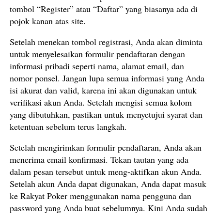
tombol “Register” atau “Daftar” yang biasanya ada di
pojok kanan atas site.
Setelah menekan tombol registrasi, Anda akan diminta
untuk menyelesaikan formulir pendaftaran dengan
informasi pribadi seperti nama, alamat email, dan
nomor ponsel. Jangan lupa semua informasi yang Anda
isi akurat dan valid, karena ini akan digunakan untuk
verifikasi akun Anda. Setelah mengisi semua kolom
yang dibutuhkan, pastikan untuk menyetujui syarat dan
ketentuan sebelum terus langkah.
Setelah mengirimkan formulir pendaftaran, Anda akan
menerima email konfirmasi. Tekan tautan yang ada
dalam pesan tersebut untuk meng-aktifkan akun Anda.
Setelah akun Anda dapat digunakan, Anda dapat masuk
ke Rakyat Poker menggunakan nama pengguna dan
password yang Anda buat sebelumnya. Kini Anda sudah