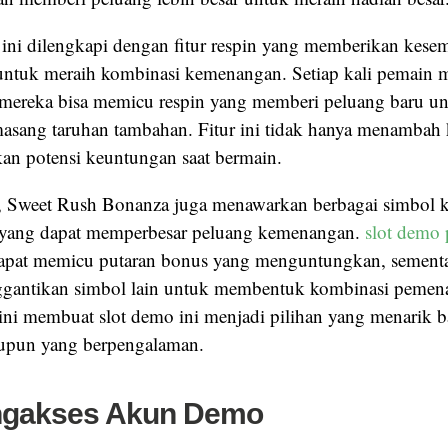
e ini dilengkapi dengan fitur respin yang memberikan kes
untuk meraih kombinasi kemenangan. Setiap kali pemain 
, mereka bisa memicu respin yang memberi peluang baru 
asang taruhan tambahan. Fitur ini tidak hanya menambah k
an potensi keuntungan saat bermain.
, Sweet Rush Bonanza juga menawarkan berbagai simbol k
d yang dapat memperbesar peluang kemenangan.
slot demo 
dapat memicu putaran bonus yang menguntungkan, sementa
antikan simbol lain untuk membentuk kombinasi pemen
 ini membuat slot demo ini menjadi pilihan yang menarik b
upun yang berpengalaman.
ngakses Akun Demo