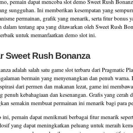
emo, pemain dapat mencoba slot demo Sweet Rush Bonanza
ang sungguhan. Ini memberikan kesempatan yang sempur
sme permainan, grafik yang menarik, serta fitur bonus y
ebih dalam tentang apa yang ditawarkan oleh Sweet Rush Bo
terbaik untuk memanfaatkan demo slot ini.
r Sweet Rush Bonanza
nza adalah salah satu game slot terbaru dari Pragmatic Pl
galaman bermain yang menyenangkan dan penuh warna. 
nspirasi dari permen dan makanan lezat, game ini membaw
g penuh kebahagiaan dan kesenangan. Grafis yang cerah d
an semakin membuat permainan ini menarik bagi para pe
ini, pemain dapat menikmati berbagai fitur menarik seperti
losif yang dapat meningkatkan peluang untuk meraih kem