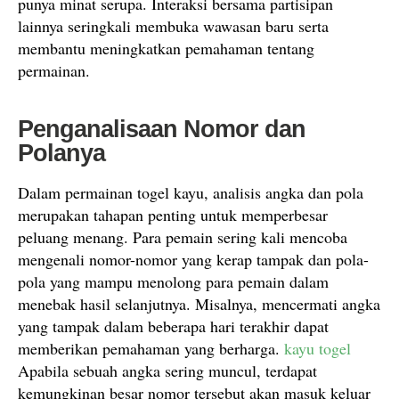
punya minat serupa. Interaksi bersama partisipan
lainnya seringkali membuka wawasan baru serta
membantu meningkatkan pemahaman tentang
permainan.
Penganalisaan Nomor dan
Polanya
Dalam permainan togel kayu, analisis angka dan pola
merupakan tahapan penting untuk memperbesar
peluang menang. Para pemain sering kali mencoba
mengenali nomor-nomor yang kerap tampak dan pola-
pola yang mampu menolong para pemain dalam
menebak hasil selanjutnya. Misalnya, mencermati angka
yang tampak dalam beberapa hari terakhir dapat
memberikan pemahaman yang berharga.
kayu togel
Apabila sebuah angka sering muncul, terdapat
kemungkinan besar nomor tersebut akan masuk keluar