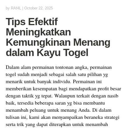
by
RAf4L
|
October 22, 2025
Tips Efektif
Meningkatkan
Kemungkinan Menang
dalam Kayu Togel
Dalam alam permainan tontonan angka, permainan
togel sudah menjadi sebagai salah satu pilihan yg
menarik untuk banyak individu. Permainan ini
memberikan kesempatan bagi mendapatkan profit besar
dengan taktik yg tepat. Walaupun terkait dengan nasib
baik, tersedia beberapa saran yg bisa membantu
menambah peluang untuk menang Anda. Di dalam
tulisan ini, kami akan menyampaikan beraneka strategi
serta trik yang dapat diterapkan untuk menambah