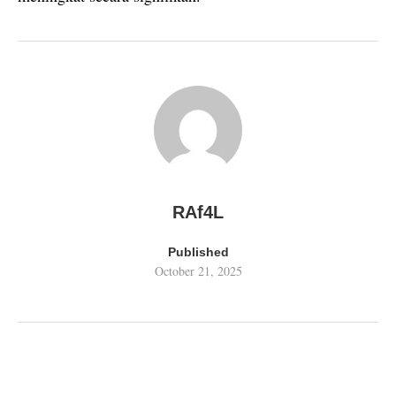
RAf4L
Published
October 21, 2025