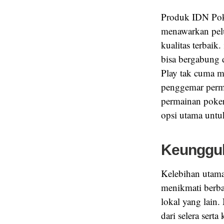
Produk IDN Poke
menawarkan pel
kualitas terbaik.
bisa bergabung 
Play tak cuma me
penggemar perma
permainan poker
opsi utama unt
Keunggu
Kelebihan utama
menikmati berba
lokal yang lain.
dari selera ser