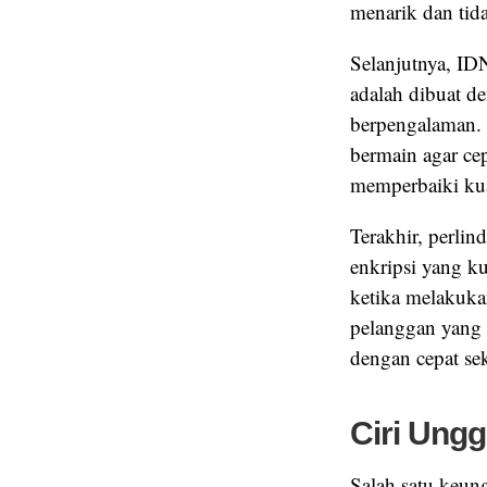
menarik dan tid
Selanjutnya, ID
adalah dibuat d
berpengalaman.
bermain agar cep
memperbaiki kual
Terakhir, perli
enkripsi yang k
ketika melakuka
pelanggan yang 
dengan cepat se
Ciri Ung
Salah satu keun