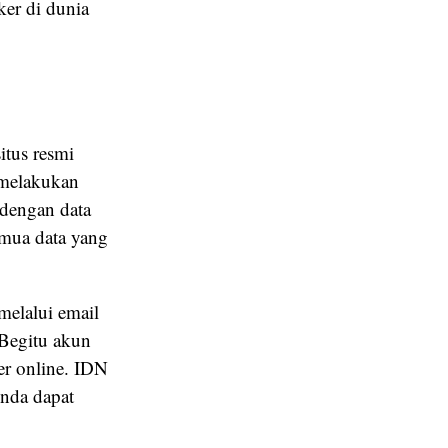
ker di dunia
itus resmi
 melakukan
 dengan data
emua data yang
melalui email
 Begitu akun
er online. IDN
Anda dapat