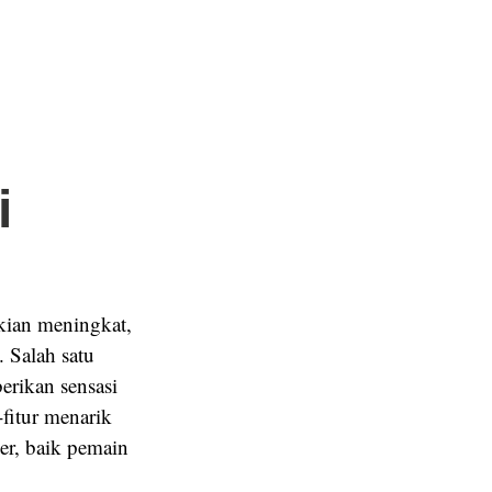
i
 kian meningkat,
 Salah satu
erikan sensasi
fitur menarik
er, baik pemain