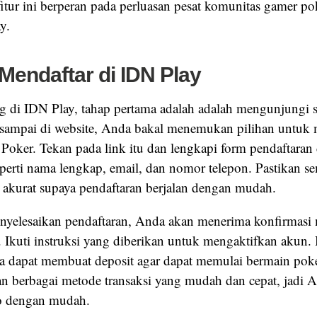
itur ini berperan pada perluasan pesat komunitas gamer po
y.
Mendaftar di IDN Play
 di IDN Play, tahap pertama adalah adalah mengunjungi s
 sampai di website, Anda bakal menemukan pilihan untuk
oker. Tekan pada link itu dan lengkapi form pendaftaran
eperti nama lengkap, email, dan nomor telepon. Pastikan s
kurat supaya pendaftaran berjalan dengan mudah.
yelesaikan pendaftaran, Anda akan menerima konfirmasi 
 Ikuti instruksi yang diberikan untuk mengaktifkan akun.
a dapat membuat deposit agar dapat memulai bermain pok
n berbagai metode transaksi yang mudah dan cepat, jadi 
o dengan mudah.