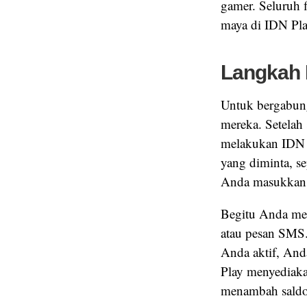
gamer. Seluruh f
maya di IDN Pla
Langkah 
Untuk bergabung
mereka. Setelah
melakukan IDN P
yang diminta, s
Anda masukkan a
Begitu Anda men
atau pesan SMS.
Anda aktif, And
Play menyediaka
menambah sald