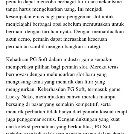
pemain dapat mencoba berbagai fitur dan mekanisme
tanpa harus mengeluarkan uang. Ini menjadi
kesempatan emas bagi para penggemar slot untuk
menjelajahi berbagai opsi sebelum memutuskan untuk
bermain dengan taruhan nyata. Dengan memanfaatkan
akun demo, pemain dapat merasakan keseruan
permainan sambil mengembangkan strategi.
Kehadiran PG Soft dalam industri game semakin
memperkaya pilihan bagi pemain slot. Mereka terus
berinovasi dengan meluncurkan slot baru yang
mengusung tema yang menarik dan fitur yang
menggiurkan. Keberhasilan PG Soft, termasuk game
Lucky Neko, menunjukkan bahwa mereka mampu
bersaing di pasar yang semakin kompetitif, serta
menarik perhatian tidak hanya dari pemain kasual tetapi
juga penggemar serius. Dengan dukungan yang kuat
dan koleksi permainan yang berkualitas, PG Soft
terbukti menjadi salah satu pemain utama dalam dunia