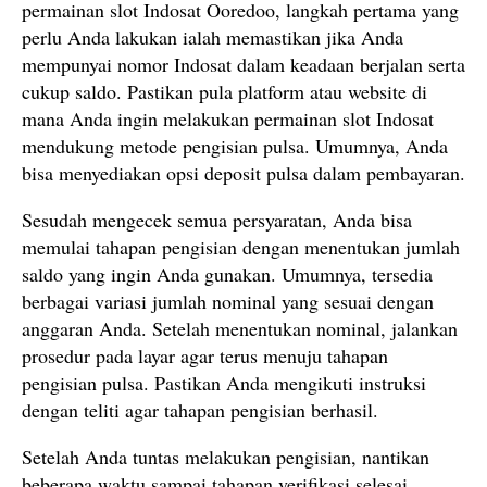
permainan slot Indosat Ooredoo, langkah pertama yang
perlu Anda lakukan ialah memastikan jika Anda
mempunyai nomor Indosat dalam keadaan berjalan serta
cukup saldo. Pastikan pula platform atau website di
mana Anda ingin melakukan permainan slot Indosat
mendukung metode pengisian pulsa. Umumnya, Anda
bisa menyediakan opsi deposit pulsa dalam pembayaran.
Sesudah mengecek semua persyaratan, Anda bisa
memulai tahapan pengisian dengan menentukan jumlah
saldo yang ingin Anda gunakan. Umumnya, tersedia
berbagai variasi jumlah nominal yang sesuai dengan
anggaran Anda. Setelah menentukan nominal, jalankan
prosedur pada layar agar terus menuju tahapan
pengisian pulsa. Pastikan Anda mengikuti instruksi
dengan teliti agar tahapan pengisian berhasil.
Setelah Anda tuntas melakukan pengisian, nantikan
beberapa waktu sampai tahapan verifikasi selesai.