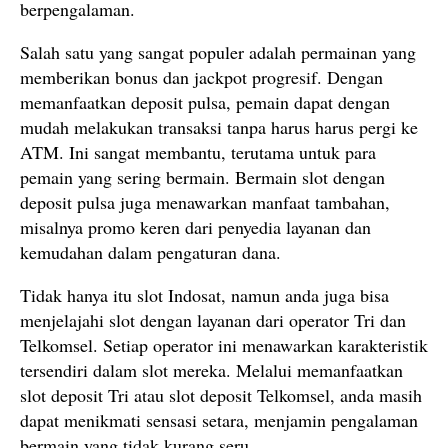
berpengalaman.
Salah satu yang sangat populer adalah permainan yang
memberikan bonus dan jackpot progresif. Dengan
memanfaatkan deposit pulsa, pemain dapat dengan
mudah melakukan transaksi tanpa harus harus pergi ke
ATM. Ini sangat membantu, terutama untuk para
pemain yang sering bermain. Bermain slot dengan
deposit pulsa juga menawarkan manfaat tambahan,
misalnya promo keren dari penyedia layanan dan
kemudahan dalam pengaturan dana.
Tidak hanya itu slot Indosat, namun anda juga bisa
menjelajahi slot dengan layanan dari operator Tri dan
Telkomsel. Setiap operator ini menawarkan karakteristik
tersendiri dalam slot mereka. Melalui memanfaatkan
slot deposit Tri atau slot deposit Telkomsel, anda masih
dapat menikmati sensasi setara, menjamin pengalaman
bermain yang tidak kurang seru.