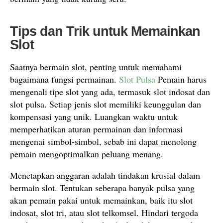
Tips dan Trik untuk Memainkan
Slot
Saatnya bermain slot, penting untuk memahami
bagaimana fungsi permainan.
Slot Pulsa
Pemain harus
mengenali tipe slot yang ada, termasuk slot indosat dan
slot pulsa. Setiap jenis slot memiliki keunggulan dan
kompensasi yang unik. Luangkan waktu untuk
memperhatikan aturan permainan dan informasi
mengenai simbol-simbol, sebab ini dapat menolong
pemain mengoptimalkan peluang menang.
Menetapkan anggaran adalah tindakan krusial dalam
bermain slot. Tentukan seberapa banyak pulsa yang
akan pemain pakai untuk memainkan, baik itu slot
indosat, slot tri, atau slot telkomsel. Hindari tergoda