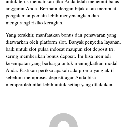
untuk terus memainkan jika Anda telah menemui batas
anggaran Anda. Bermain dengan bijak akan membuat
pengalaman pemain lebih menyenangkan dan
mengurangi risiko kerugian.
Yang terakhir, manfaatkan bonus dan penawaran yang
ditawarkan oleh platform slot. Banyak penyedia layanan,
baik untuk slot pulsa indosat maupun slot deposit tri,
sering memberikan bonus deposit. Ini bisa menjadi
kesempatan yang berharga untuk meningkatkan modal
Anda. Pastikan periksa apakah ada promo yang aktif
sebelum memproses deposit agar Anda bisa
memperoleh nilai lebih untuk setiap yang dilakukan.