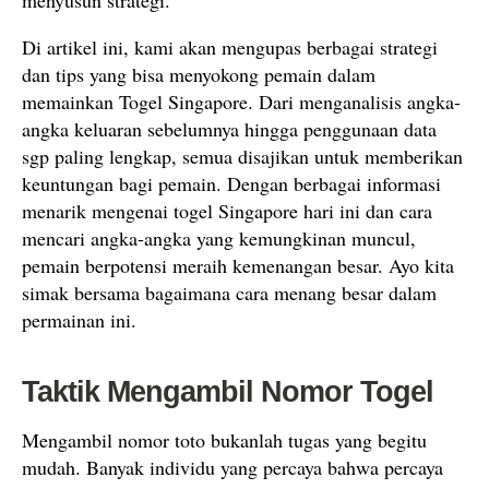
menyusun strategi.
Di artikel ini, kami akan mengupas berbagai strategi
dan tips yang bisa menyokong pemain dalam
memainkan Togel Singapore. Dari menganalisis angka-
angka keluaran sebelumnya hingga penggunaan data
sgp paling lengkap, semua disajikan untuk memberikan
keuntungan bagi pemain. Dengan berbagai informasi
menarik mengenai togel Singapore hari ini dan cara
mencari angka-angka yang kemungkinan muncul,
pemain berpotensi meraih kemenangan besar. Ayo kita
simak bersama bagaimana cara menang besar dalam
permainan ini.
Taktik Mengambil Nomor Togel
Mengambil nomor toto bukanlah tugas yang begitu
mudah. Banyak individu yang percaya bahwa percaya