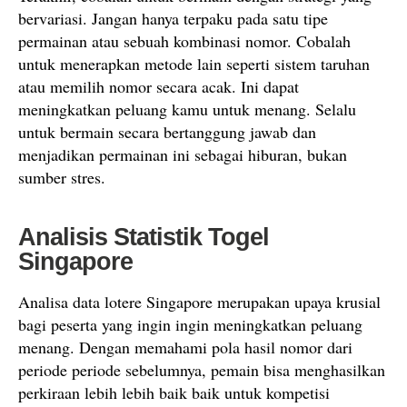
bervariasi. Jangan hanya terpaku pada satu tipe
permainan atau sebuah kombinasi nomor. Cobalah
untuk menerapkan metode lain seperti sistem taruhan
atau memilih nomor secara acak. Ini dapat
meningkatkan peluang kamu untuk menang. Selalu
untuk bermain secara bertanggung jawab dan
menjadikan permainan ini sebagai hiburan, bukan
sumber stres.
Analisis Statistik Togel
Singapore
Analisa data lotere Singapore merupakan upaya krusial
bagi peserta yang ingin ingin meningkatkan peluang
menang. Dengan memahami pola hasil nomor dari
periode periode sebelumnya, pemain bisa menghasilkan
perkiraan lebih lebih baik baik untuk kompetisi