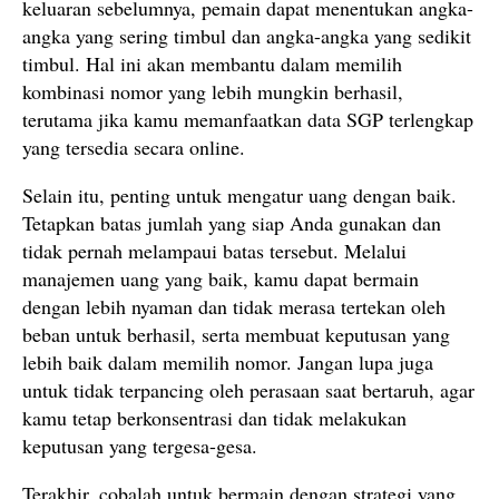
keluaran sebelumnya, pemain dapat menentukan angka-
angka yang sering timbul dan angka-angka yang sedikit
timbul. Hal ini akan membantu dalam memilih
kombinasi nomor yang lebih mungkin berhasil,
terutama jika kamu memanfaatkan data SGP terlengkap
yang tersedia secara online.
Selain itu, penting untuk mengatur uang dengan baik.
Tetapkan batas jumlah yang siap Anda gunakan dan
tidak pernah melampaui batas tersebut. Melalui
manajemen uang yang baik, kamu dapat bermain
dengan lebih nyaman dan tidak merasa tertekan oleh
beban untuk berhasil, serta membuat keputusan yang
lebih baik dalam memilih nomor. Jangan lupa juga
untuk tidak terpancing oleh perasaan saat bertaruh, agar
kamu tetap berkonsentrasi dan tidak melakukan
keputusan yang tergesa-gesa.
Terakhir, cobalah untuk bermain dengan strategi yang