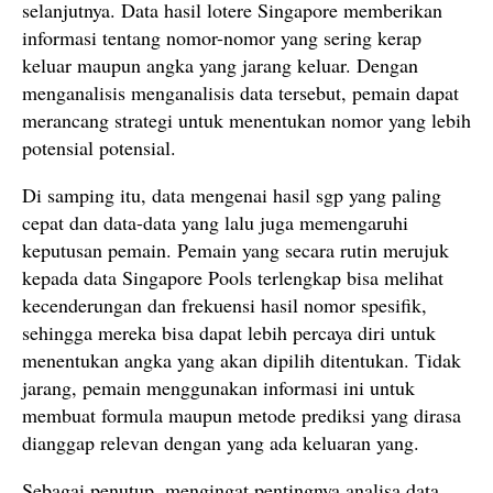
selanjutnya. Data hasil lotere Singapore memberikan
informasi tentang nomor-nomor yang sering kerap
keluar maupun angka yang jarang keluar. Dengan
menganalisis menganalisis data tersebut, pemain dapat
merancang strategi untuk menentukan nomor yang lebih
potensial potensial.
Di samping itu, data mengenai hasil sgp yang paling
cepat dan data-data yang lalu juga memengaruhi
keputusan pemain. Pemain yang secara rutin merujuk
kepada data Singapore Pools terlengkap bisa melihat
kecenderungan dan frekuensi hasil nomor spesifik,
sehingga mereka bisa dapat lebih percaya diri untuk
menentukan angka yang akan dipilih ditentukan. Tidak
jarang, pemain menggunakan informasi ini untuk
membuat formula maupun metode prediksi yang dirasa
dianggap relevan dengan yang ada keluaran yang.
Sebagai penutup, mengingat pentingnya analisa data