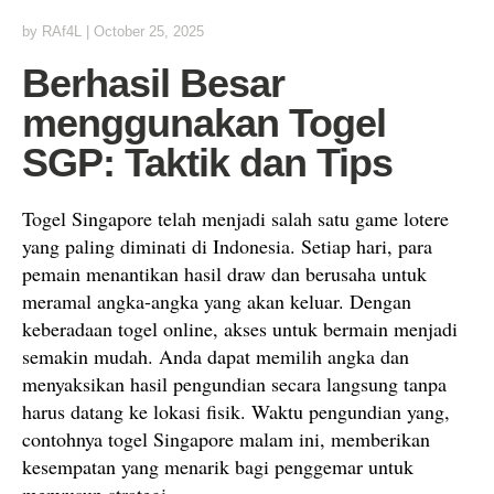
by
RAf4L
|
October 25, 2025
Berhasil Besar
menggunakan Togel
SGP: Taktik dan Tips
Togel Singapore telah menjadi salah satu game lotere
yang paling diminati di Indonesia. Setiap hari, para
pemain menantikan hasil draw dan berusaha untuk
meramal angka-angka yang akan keluar. Dengan
keberadaan togel online, akses untuk bermain menjadi
semakin mudah. Anda dapat memilih angka dan
menyaksikan hasil pengundian secara langsung tanpa
harus datang ke lokasi fisik. Waktu pengundian yang,
contohnya togel Singapore malam ini, memberikan
kesempatan yang menarik bagi penggemar untuk