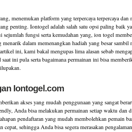
ang, menemukan platform yang terpercaya terpercaya da
ng penting. Iontogel adalah salah satu opsi paling baik ya
i sejumlah fungsi serta kemudahan yang, ion togel membe
g menarik dalam memenangkan hadiah yang besar sambil 
 artikel ini, kami bakal mengupas lima alasan sebab menga
l saat ini pula serta bagaimana permainan ini bisa membe
dilupakan.
an Iontogel.com
mberikan akses yang mudah penggunaan yang sangat berar
riendly, Anda bisa melakukan permainan setiap waktu dan d
 Tahapan pendaftaran yang mudah membolehkan pemain ba
n cepat, sehingga Anda bisa segera merasakan pengalaman