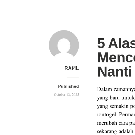
5 Ala
Menco
Nanti
RAf4L
Published
Dalam zamannya d
October 13, 2025
yang baru untuk
yang semakin pop
iontogel. Perma
merubah cara pa
sekarang adalah