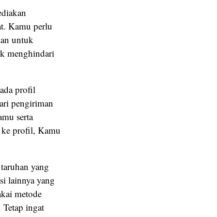
ediakan
at. Kamu perlu
kan untuk
uk menghindari
ada profil
ari pengiriman
amu serta
 ke profil, Kamu
e taruhan yang
si lainnya yang
akai metode
 Tetap ingat