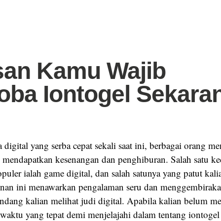
san Kamu Wajib
ba Iontogel Sekara
igital yang serba cepat sekali saat ini, berbagai orang m
 mendapatkan kesenangan dan penghiburan. Salah satu k
uler ialah game digital, dan salah satunya yang patut kali
inan ini menawarkan pengalaman seru dan menggembiraka
ndang kalian melihat judi digital. Apabila kalian belum m
 waktu yang tepat demi menjelajahi dalam tentang iontogel