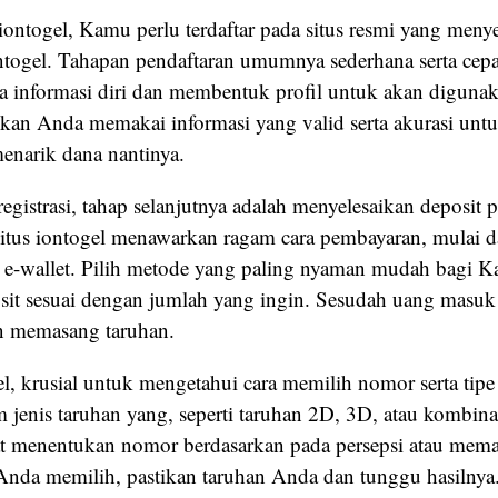
ontogel, Kamu perlu terdaftar pada situs resmi yang meny
togel. Tahapan pendaftaran umumnya sederhana serta cep
a informasi diri dan membentuk profil untuk akan diguna
ikan Anda memakai informasi yang valid serta akurasi unt
menarik dana nantinya.
egistrasi, tahap selanjutnya adalah menyelesaikan deposit p
tus iontogel menawarkan ragam cara pembayaran, mulai d
 e-wallet. Pilih metode yang paling nyaman mudah bagi K
it sesuai dengan jumlah yang ingin. Sesudah uang masuk
n memasang taruhan.
el, krusial untuk mengetahui cara memilih nomor serta tip
 jenis taruhan yang, seperti taruhan 2D, 3D, atau kombina
t menentukan nomor berdasarkan pada persepsi atau mem
Anda memilih, pastikan taruhan Anda dan tunggu hasilnya.