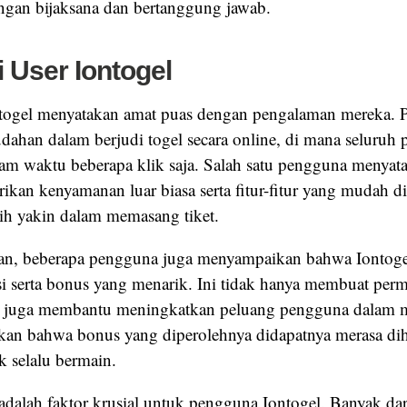
ngan bijaksana dan bertanggung jawab.
 User Iontogel
togel menyatakan amat puas dengan pengalaman mereka. 
ahan dalam berjudi togel secara online, di mana seluruh p
alam waktu beberapa klik saja. Salah satu pengguna menya
ikan kenyamanan luar biasa serta fitur-fitur yang mudah 
h yakin dalam memasang tiket.
an, beberapa pengguna juga menyampaikan bahwa Iontog
 serta bonus yang menarik. Ini tidak hanya membuat perma
 juga membantu meningkatkan peluang pengguna dalam 
an bahwa bonus yang diperolehnya didapatnya merasa diha
k selalu bermain.
dalah faktor krusial untuk pengguna Iontogel. Banyak da