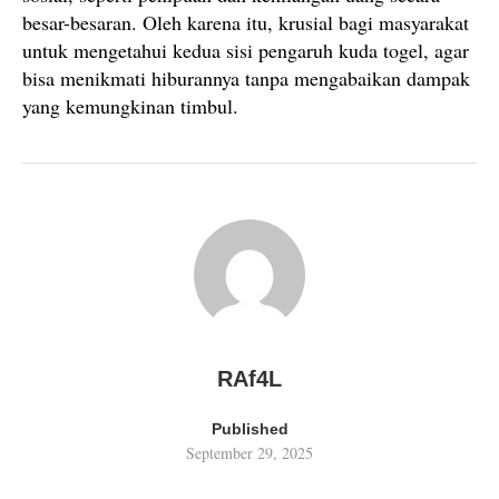
besar-besaran. Oleh karena itu, krusial bagi masyarakat
untuk mengetahui kedua sisi pengaruh kuda togel, agar
bisa menikmati hiburannya tanpa mengabaikan dampak
yang kemungkinan timbul.
RAf4L
Published
September 29, 2025