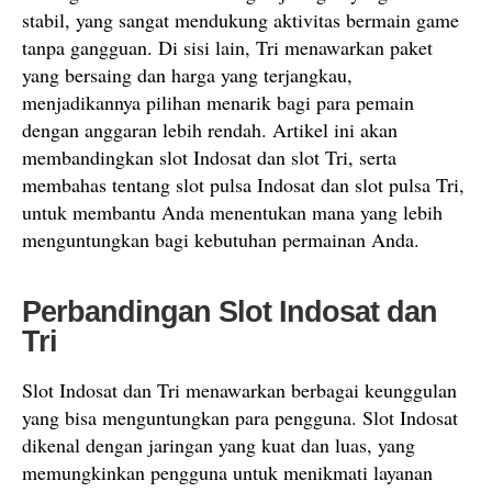
stabil, yang sangat mendukung aktivitas bermain game
tanpa gangguan. Di sisi lain, Tri menawarkan paket
yang bersaing dan harga yang terjangkau,
menjadikannya pilihan menarik bagi para pemain
dengan anggaran lebih rendah. Artikel ini akan
membandingkan slot Indosat dan slot Tri, serta
membahas tentang slot pulsa Indosat dan slot pulsa Tri,
untuk membantu Anda menentukan mana yang lebih
menguntungkan bagi kebutuhan permainan Anda.
Perbandingan Slot Indosat dan
Tri
Slot Indosat dan Tri menawarkan berbagai keunggulan
yang bisa menguntungkan para pengguna. Slot Indosat
dikenal dengan jaringan yang kuat dan luas, yang
memungkinkan pengguna untuk menikmati layanan