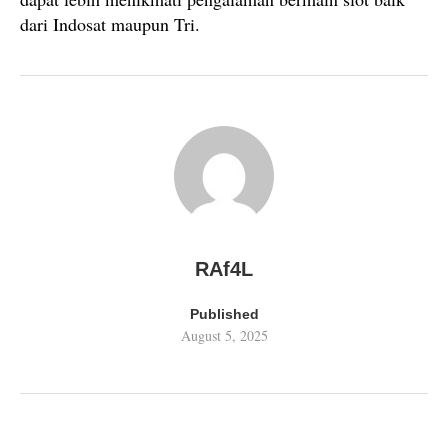
dari Indosat maupun Tri.
RAf4L
Published
August 5, 2025