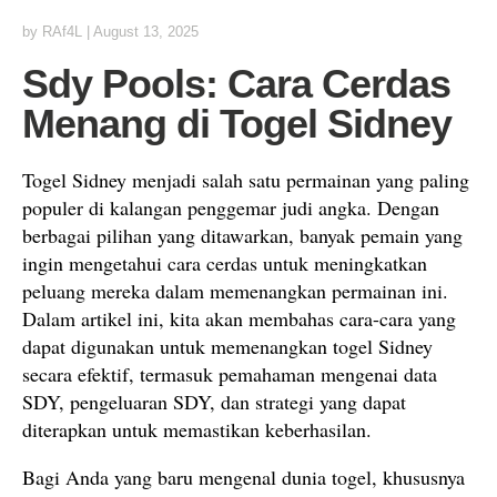
by
RAf4L
|
August 13, 2025
Sdy Pools: Cara Cerdas
Menang di Togel Sidney
Togel Sidney menjadi salah satu permainan yang paling
populer di kalangan penggemar judi angka. Dengan
berbagai pilihan yang ditawarkan, banyak pemain yang
ingin mengetahui cara cerdas untuk meningkatkan
peluang mereka dalam memenangkan permainan ini.
Dalam artikel ini, kita akan membahas cara-cara yang
dapat digunakan untuk memenangkan togel Sidney
secara efektif, termasuk pemahaman mengenai data
SDY, pengeluaran SDY, dan strategi yang dapat
diterapkan untuk memastikan keberhasilan.
Bagi Anda yang baru mengenal dunia togel, khususnya