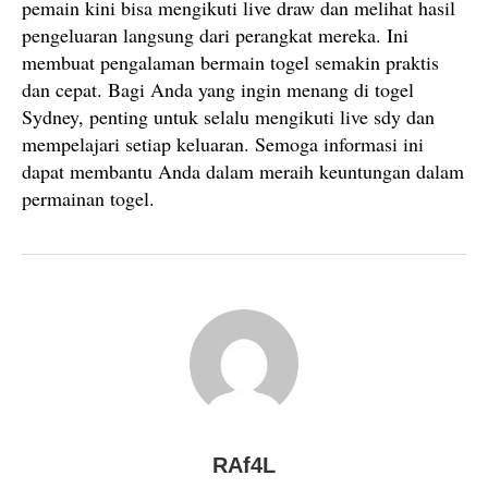
pemain kini bisa mengikuti live draw dan melihat hasil
pengeluaran langsung dari perangkat mereka. Ini
membuat pengalaman bermain togel semakin praktis
dan cepat. Bagi Anda yang ingin menang di togel
Sydney, penting untuk selalu mengikuti live sdy dan
mempelajari setiap keluaran. Semoga informasi ini
dapat membantu Anda dalam meraih keuntungan dalam
permainan togel.
RAf4L