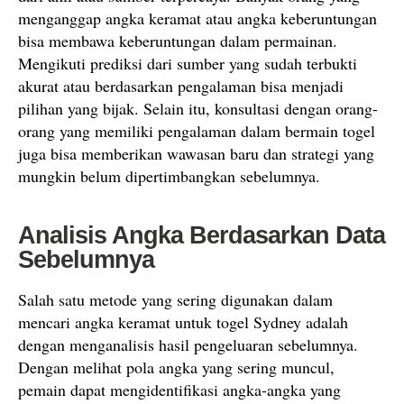
menganggap angka keramat atau angka keberuntungan
bisa membawa keberuntungan dalam permainan.
Mengikuti prediksi dari sumber yang sudah terbukti
akurat atau berdasarkan pengalaman bisa menjadi
pilihan yang bijak. Selain itu, konsultasi dengan orang-
orang yang memiliki pengalaman dalam bermain togel
juga bisa memberikan wawasan baru dan strategi yang
mungkin belum dipertimbangkan sebelumnya.
Analisis Angka Berdasarkan Data
Sebelumnya
Salah satu metode yang sering digunakan dalam
mencari angka keramat untuk togel Sydney adalah
dengan menganalisis hasil pengeluaran sebelumnya.
Dengan melihat pola angka yang sering muncul,
pemain dapat mengidentifikasi angka-angka yang