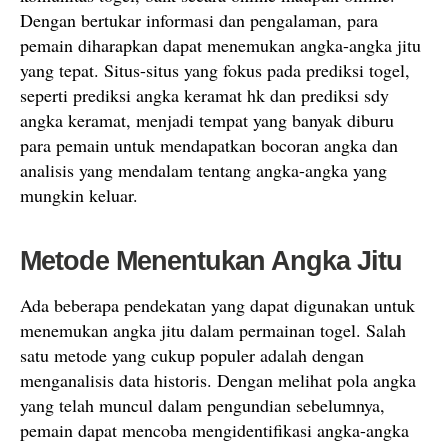
Dengan bertukar informasi dan pengalaman, para
pemain diharapkan dapat menemukan angka-angka jitu
yang tepat. Situs-situs yang fokus pada prediksi togel,
seperti prediksi angka keramat hk dan prediksi sdy
angka keramat, menjadi tempat yang banyak diburu
para pemain untuk mendapatkan bocoran angka dan
analisis yang mendalam tentang angka-angka yang
mungkin keluar.
Metode Menentukan Angka Jitu
Ada beberapa pendekatan yang dapat digunakan untuk
menemukan angka jitu dalam permainan togel. Salah
satu metode yang cukup populer adalah dengan
menganalisis data historis. Dengan melihat pola angka
yang telah muncul dalam pengundian sebelumnya,
pemain dapat mencoba mengidentifikasi angka-angka