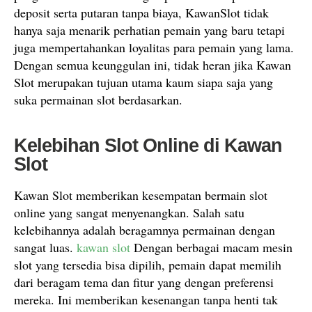
deposit serta putaran tanpa biaya, KawanSlot tidak
hanya saja menarik perhatian pemain yang baru tetapi
juga mempertahankan loyalitas para pemain yang lama.
Dengan semua keunggulan ini, tidak heran jika Kawan
Slot merupakan tujuan utama kaum siapa saja yang
suka permainan slot berdasarkan.
Kelebihan Slot Online di Kawan
Slot
Kawan Slot memberikan kesempatan bermain slot
online yang sangat menyenangkan. Salah satu
kelebihannya adalah beragamnya permainan dengan
sangat luas.
kawan slot
Dengan berbagai macam mesin
slot yang tersedia bisa dipilih, pemain dapat memilih
dari beragam tema dan fitur yang dengan preferensi
mereka. Ini memberikan kesenangan tanpa henti tak