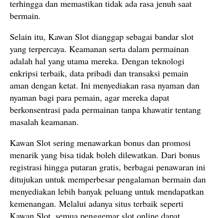
terhingga dan memastikan tidak ada rasa jenuh saat
bermain.
Selain itu, Kawan Slot dianggap sebagai bandar slot
yang terpercaya. Keamanan serta dalam permainan
adalah hal yang utama mereka. Dengan teknologi
enkripsi terbaik, data pribadi dan transaksi pemain
aman dengan ketat. Ini menyediakan rasa nyaman dan
nyaman bagi para pemain, agar mereka dapat
berkonsentrasi pada permainan tanpa khawatir tentang
masalah keamanan.
Kawan Slot sering menawarkan bonus dan promosi
menarik yang bisa tidak boleh dilewatkan. Dari bonus
registrasi hingga putaran gratis, berbagai penawaran ini
ditujukan untuk memperbesar pengalaman bermain dan
menyediakan lebih banyak peluang untuk mendapatkan
kemenangan. Melalui adanya situs terbaik seperti
Kawan Slot, semua penggemar slot online dapat