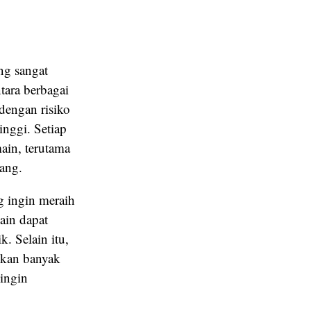
ng sangat
ara berbagai
dengan risiko
inggi. Setiap
ain, terutama
ang.
g ingin meraih
ain dapat
. Selain itu,
rikan banyak
ingin