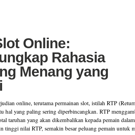
lot Online:
ungkap Rahasia
ang Menang yang
i
udian online, terutama permainan slot, istilah RTP (Return
atu hal yang paling sering diperbincangkan. RTP mengga
 total taruhan yang akan dikembalikan kepada pemain dala
n tinggi nilai RTP, semakin besar peluang pemain untuk 