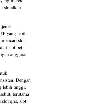
 yang mereka
aksimalkan
 jenis
RTP yang lebih
 mencari slot
ari slot bet
engan anggaran
ntuk
nsisten. Dengan
lebih tinggi,
ebut, terutama
lot qris, slot