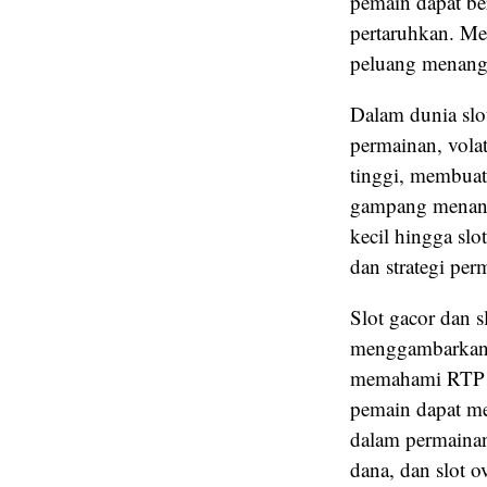
pemain dapat b
pertaruhkan. M
peluang menang 
Dalam dunia slo
permainan, vola
tinggi, membuat
gampang menang. 
kecil hingga sl
dan strategi pe
Slot gacor dan 
menggambarkan 
memahami RTP sl
pemain dapat me
dalam permainan 
dana, dan slot o