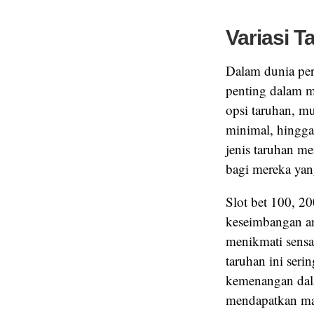
Variasi T
Dalam dunia per
penting dalam m
opsi taruhan, m
minimal, hingga
jenis taruhan m
bagi mereka yan
Slot bet 100, 2
keseimbangan ant
menikmati sensa
taruhan ini seri
kemenangan dala
mendapatkan m