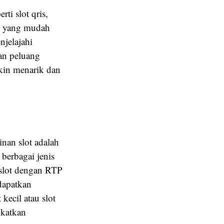
i slot qris,
s yang mudah
njelajahi
dan peluang
akin menarik dan
nan slot adalah
berbagai jenis
 slot dengan RTP
dapatkan
kecil atau slot
gkatkan