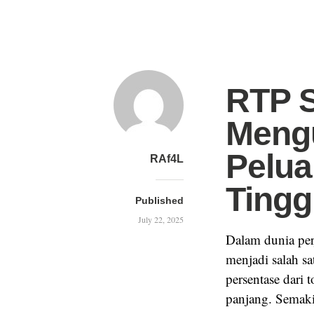
RTP S
Meng
Pelu
RAf4L
Tingg
Published
July 22, 2025
Dalam dunia perj
menjadi salah s
persentase dari
panjang. Semaki