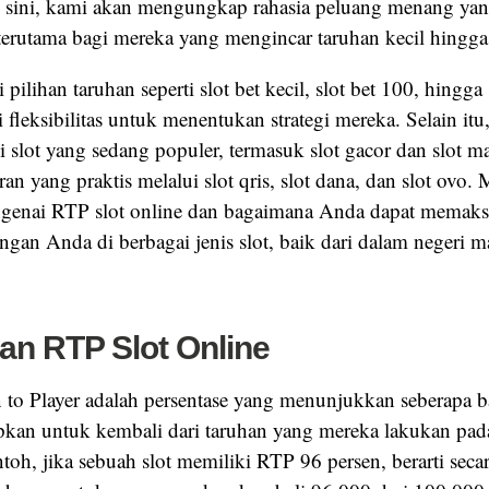
sini, kami akan mengungkap rahasia peluang menang yan
terutama bagi mereka yang mengincar taruhan kecil hingga 
pilihan taruhan seperti slot bet kecil, slot bet 100, hingga 
fleksibilitas untuk menentukan strategi mereka. Selain itu
i slot yang sedang populer, termasuk slot gacor dan slot m
n yang praktis melalui slot qris, slot dana, dan slot ovo. M
ngenai RTP slot online dan bagaimana Anda dapat memak
gan Anda di berbagai jenis slot, baik dari dalam negeri 
an RTP Slot Online
 to Player adalah persentase yang menunjukkan seberapa 
kan untuk kembali dari taruhan yang mereka lakukan pad
ntoh, jika sebuah slot memiliki RTP 96 persen, berarti secara