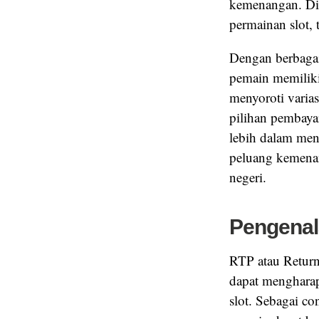
kemenangan. Di 
permainan slot, 
Dengan berbagai 
pemain memiliki 
menyoroti varias
pilihan pembayara
lebih dalam me
peluang kemenan
negeri.
Pengenal
RTP atau Return
dapat mengharap
slot. Sebagai co