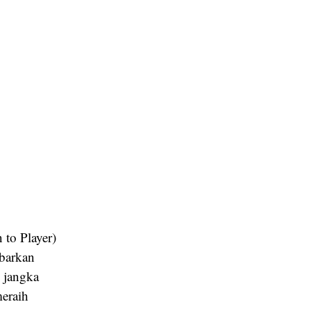
 to Player)
mbarkan
m jangka
meraih