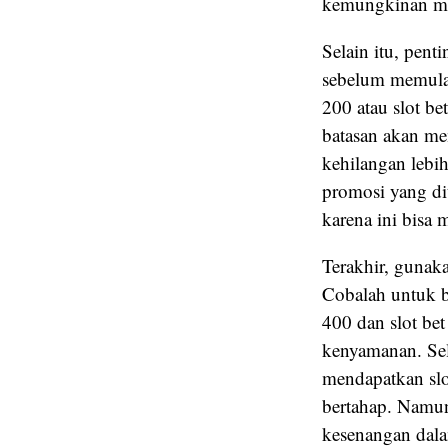
kemungkinan m
Selain itu, pen
sebelum memulai
200 atau slot b
batasan akan m
kehilangan lebi
promosi yang dita
karena ini bisa
Terakhir, gunak
Cobalah untuk be
400 dan slot b
kenyamanan. Sel
mendapatkan slo
bertahap. Namun
kesenangan dala