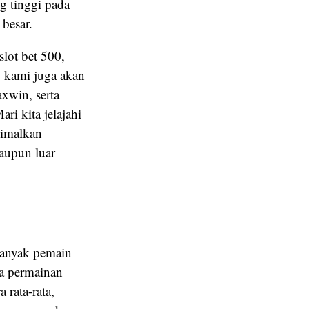
g tinggi pada
besar.
slot bet 500,
, kami juga akan
axwin, serta
ari kita jelajahi
simalkan
maupun luar
banyak pemain
a permainan
 rata-rata,