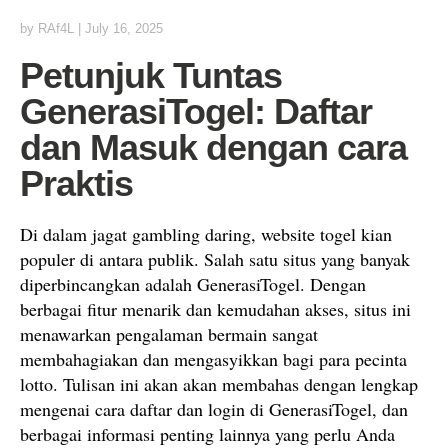
by
RAf4L
|
July 16, 2025
Petunjuk Tuntas
GenerasiTogel: Daftar
dan Masuk dengan cara
Praktis
Di dalam jagat gambling daring, website togel kian
populer di antara publik. Salah satu situs yang banyak
diperbincangkan adalah GenerasiTogel. Dengan
berbagai fitur menarik dan kemudahan akses, situs ini
menawarkan pengalaman bermain sangat
membahagiakan dan mengasyikkan bagi para pecinta
lotto. Tulisan ini akan akan membahas dengan lengkap
mengenai cara daftar dan login di GenerasiTogel, dan
berbagai informasi penting lainnya yang perlu Anda