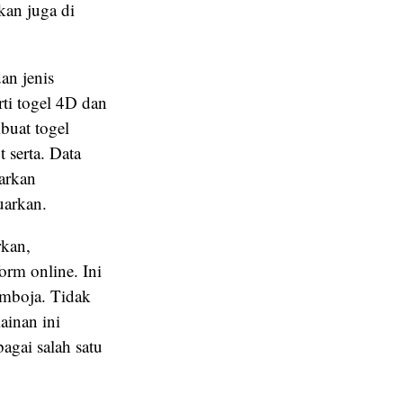
kan juga di
an jenis
rti togel 4D dan
buat togel
 serta. Data
warkan
uarkan.
rkan,
rm online. Ini
amboja. Tidak
ainan ini
agai salah satu