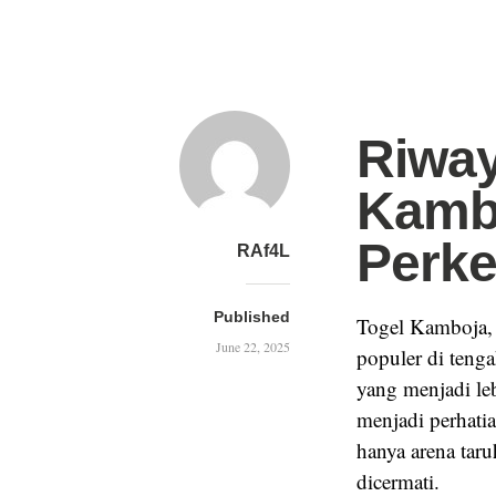
Riway
Kamb
Perk
RAf4L
Published
Togel Kamboja, y
June 22, 2025
populer di teng
yang menjadi le
menjadi perhati
hanya arena tar
dicermati.