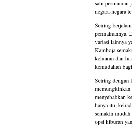
satu permainan 
negara-negara te
Seiring berjala
permainannya. Da
variasi lainnya 
Kamboja semakin
keluaran dan has
kemudahan bagi
Seiring dengan 
memungkinkan pe
menyebabkan ket
hanya itu, kehad
semakin mudah d
opsi hiburan yan