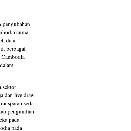
an pengubahan
ambodia cuma
et, data
ni, berbagai
re Cambodia
 dalam
 sektor
 dan live draw
ransparan serta
ikan pengundian
eka pada
bodia pada