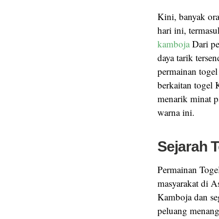
Kini, banyak or
hari ini, termas
kamboja
Dari pe
daya tarik terse
permainan togel
berkaitan togel 
menarik minat p
warna ini.
Sejarah 
Permainan Togel
masyarakat di A
Kamboja dan seg
peluang menang 