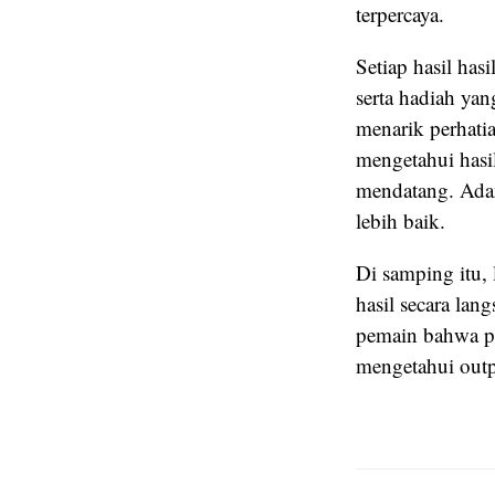
terpercaya.
Setiap hasil ha
serta hadiah ya
menarik perhatia
mengetahui hasi
mendatang. Adan
lebih baik.
Di samping itu,
hasil secara la
pemain bahwa pe
mengetahui outp