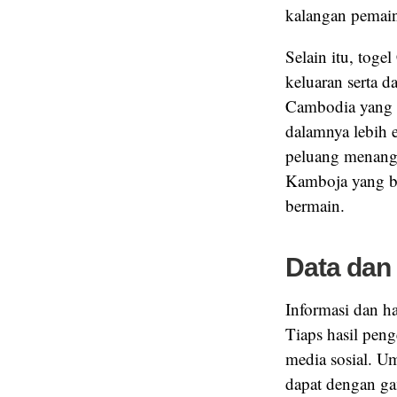
kalangan pemai
Selain itu, tog
keluaran serta d
Cambodia yang t
dalamnya lebih 
peluang menang 
Kamboja yang b
bermain.
Data dan
Informasi dan ha
Tiaps hasil pen
media sosial. U
dapat dengan ga