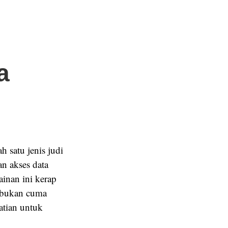
a
 satu jenis judi
n akses data
inan ini kerap
i bukan cuma
atian untuk