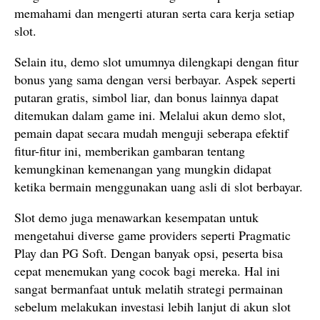
memahami dan mengerti aturan serta cara kerja setiap
slot.
Selain itu, demo slot umumnya dilengkapi dengan fitur
bonus yang sama dengan versi berbayar. Aspek seperti
putaran gratis, simbol liar, dan bonus lainnya dapat
ditemukan dalam game ini. Melalui akun demo slot,
pemain dapat secara mudah menguji seberapa efektif
fitur-fitur ini, memberikan gambaran tentang
kemungkinan kemenangan yang mungkin didapat
ketika bermain menggunakan uang asli di slot berbayar.
Slot demo juga menawarkan kesempatan untuk
mengetahui diverse game providers seperti Pragmatic
Play dan PG Soft. Dengan banyak opsi, peserta bisa
cepat menemukan yang cocok bagi mereka. Hal ini
sangat bermanfaat untuk melatih strategi permainan
sebelum melakukan investasi lebih lanjut di akun slot