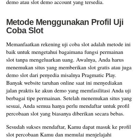
demo atau slot demo account yang tersedia.
Metode Menggunakan Profil Uji
Coba Slot
Memanfaatkan rekening uji coba slot adalah metode ini
baik untuk mengetahui bagaimana fungsi permainan
slot tanpa mengeluarkan uang. Awalnya, Anda harus
menemukan situs yang memberikan slot gratis atau juga
demo slot dari penyedia misalnya Pragmatic Play.
Banyak website taruhan online saat ini menyediakan
jalan praktis ke akun demo yang memfasilitasi Anda uji
berbagai tipe permainan. Setelah menemukan situs yang
sesuai, Anda semua hanya perlu mendaftar untuk profil
percobaan slot yang biasanya diberikan secara bebas.
Sesudah sukses mendaftar, Kamu dapat masuk ke profil
slot percobaan Kamu dan memulai menjelajahi