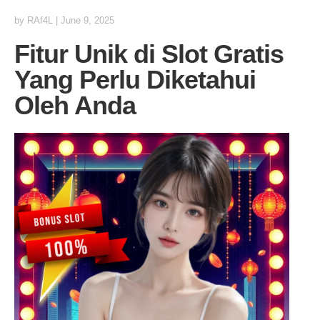
by
RAf4L
|
June 9, 2025
Fitur Unik di Slot Gratis
Yang Perlu Diketahui
Oleh Anda