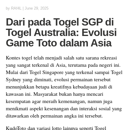
by
RAf4L
|
June 29, 2025
Dari pada Togel SGP di
Togel Australia: Evolusi
Game Toto dalam Asia
Kontes togel telah menjadi salah satu sarana rekreasi
yang sangat terkenal di Asia, terutama pada negeri ini.
Mulai dari Togel Singapore yang terkenal sampai Togel
Sydney yang diminati, evolusi permainan tersebut
menunjukkan betapa kreatifnya kebudayaan judi di
kawasan ini. Masyarakat bukan hanya mencari
kesempatan agar meraih kemenangan, namun juga
menikmati aspekt kesenangan dan interaksi sosial yang
ditawarkan oleh permainan angka ini tersebut.
KudoToto dan variasi lotto lainnya seperti Togel