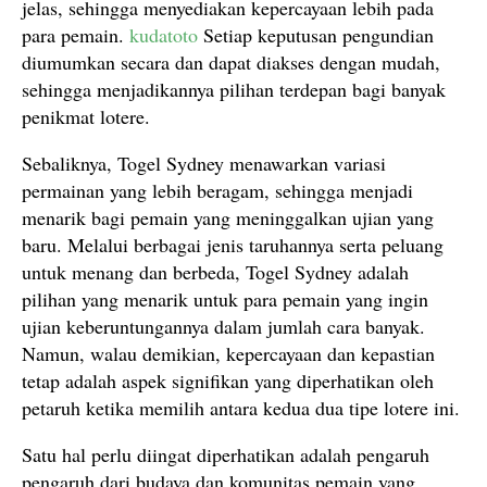
jelas, sehingga menyediakan kepercayaan lebih pada
para pemain.
kudatoto
Setiap keputusan pengundian
diumumkan secara dan dapat diakses dengan mudah,
sehingga menjadikannya pilihan terdepan bagi banyak
penikmat lotere.
Sebaliknya, Togel Sydney menawarkan variasi
permainan yang lebih beragam, sehingga menjadi
menarik bagi pemain yang meninggalkan ujian yang
baru. Melalui berbagai jenis taruhannya serta peluang
untuk menang dan berbeda, Togel Sydney adalah
pilihan yang menarik untuk para pemain yang ingin
ujian keberuntungannya dalam jumlah cara banyak.
Namun, walau demikian, kepercayaan dan kepastian
tetap adalah aspek signifikan yang diperhatikan oleh
petaruh ketika memilih antara kedua dua tipe lotere ini.
Satu hal perlu diingat diperhatikan adalah pengaruh
pengaruh dari budaya dan komunitas pemain yang