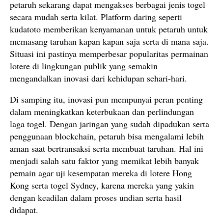
petaruh sekarang dapat mengakses berbagai jenis togel
secara mudah serta kilat. Platform daring seperti
kudatoto memberikan kenyamanan untuk petaruh untuk
memasang taruhan kapan kapan saja serta di mana saja.
Situasi ini pastinya memperbesar popularitas permainan
lotere di lingkungan publik yang semakin
mengandalkan inovasi dari kehidupan sehari-hari.
Di samping itu, inovasi pun mempunyai peran penting
dalam meningkatkan keterbukaan dan perlindungan
laga togel. Dengan jaringan yang sudah dipadukan serta
penggunaan blockchain, petaruh bisa mengalami lebih
aman saat bertransaksi serta membuat taruhan. Hal ini
menjadi salah satu faktor yang memikat lebih banyak
pemain agar uji kesempatan mereka di lotere Hong
Kong serta togel Sydney, karena mereka yang yakin
dengan keadilan dalam proses undian serta hasil
didapat.