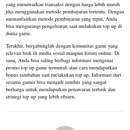
yang menawarkan transaksi dengan harga lebih murah
jika menggunakan metode pembayaran tertentu. Dengan
memanfaatkan metode pembayaran yang tepat, Anda
bisa mengurangi pengeluaran saat melakukan top up di
dunia game.
Terakhir, bergabunglah dengan komunitas game yang
relevan baik di media sosial maupun forum online. Di
sana, Anda bisa saling berbagi informasi mengenai
promo top up game termurah atau cara mendapatkan
bonus tambahan saat melakukan top up. Informasi dari
sesama gamer bisa menjadi sumber yang sangat
berharga untuk mendapatkan penawaran terbaik dan
strategi top up yang lebih efisien.