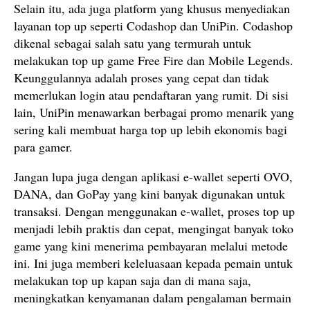
Selain itu, ada juga platform yang khusus menyediakan
layanan top up seperti Codashop dan UniPin. Codashop
dikenal sebagai salah satu yang termurah untuk
melakukan top up game Free Fire dan Mobile Legends.
Keunggulannya adalah proses yang cepat dan tidak
memerlukan login atau pendaftaran yang rumit. Di sisi
lain, UniPin menawarkan berbagai promo menarik yang
sering kali membuat harga top up lebih ekonomis bagi
para gamer.
Jangan lupa juga dengan aplikasi e-wallet seperti OVO,
DANA, dan GoPay yang kini banyak digunakan untuk
transaksi. Dengan menggunakan e-wallet, proses top up
menjadi lebih praktis dan cepat, mengingat banyak toko
game yang kini menerima pembayaran melalui metode
ini. Ini juga memberi keleluasaan kepada pemain untuk
melakukan top up kapan saja dan di mana saja,
meningkatkan kenyamanan dalam pengalaman bermain