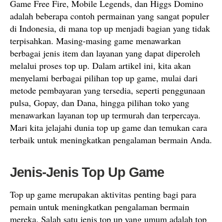
Game Free Fire, Mobile Legends, dan Higgs Domino
adalah beberapa contoh permainan yang sangat populer
di Indonesia, di mana top up menjadi bagian yang tidak
terpisahkan. Masing-masing game menawarkan
berbagai jenis item dan layanan yang dapat diperoleh
melalui proses top up. Dalam artikel ini, kita akan
menyelami berbagai pilihan top up game, mulai dari
metode pembayaran yang tersedia, seperti penggunaan
pulsa, Gopay, dan Dana, hingga pilihan toko yang
menawarkan layanan top up termurah dan terpercaya.
Mari kita jelajahi dunia top up game dan temukan cara
terbaik untuk meningkatkan pengalaman bermain Anda.
Jenis-Jenis Top Up Game
Top up game merupakan aktivitas penting bagi para
pemain untuk meningkatkan pengalaman bermain
mereka. Salah satu jenis top up yang umum adalah top