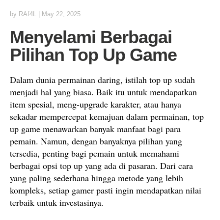
by
RAf4L
|
May 22, 2025
Menyelami Berbagai
Pilihan Top Up Game
Dalam dunia permainan daring, istilah top up sudah
menjadi hal yang biasa. Baik itu untuk mendapatkan
item spesial, meng-upgrade karakter, atau hanya
sekadar mempercepat kemajuan dalam permainan, top
up game menawarkan banyak manfaat bagi para
pemain. Namun, dengan banyaknya pilihan yang
tersedia, penting bagi pemain untuk memahami
berbagai opsi top up yang ada di pasaran. Dari cara
yang paling sederhana hingga metode yang lebih
kompleks, setiap gamer pasti ingin mendapatkan nilai
terbaik untuk investasinya.